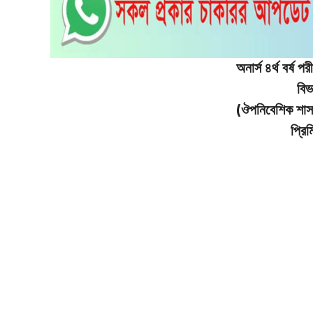
অনার্স ৪র্থ বর্ষ 
বিভ
(ঔপনিবেশিক শা
প্রি