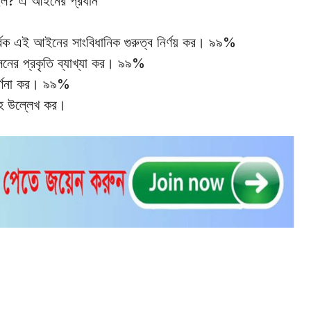
েছিল? এ আইনের প্রধান
বক এই আইনের সাংবিধানিক গুরুত্ব নির্ণয় কর। ৯৯%
াসনের প্রকৃতি ব্যাখ্যা কর। ৯৯%
বর্ণনা কর। ৯৯%
ূহ উল্লেখ কর।