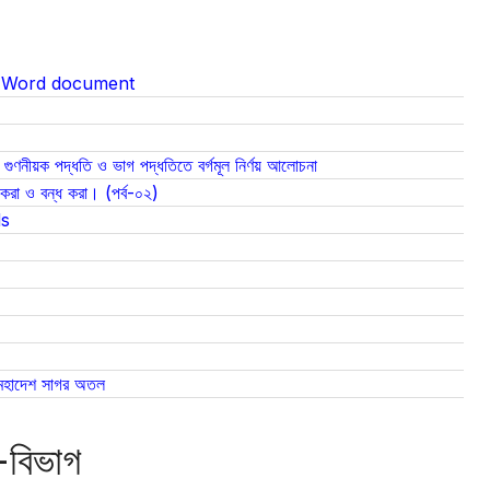
t Word document
িক গুণনীয়ক পদ্ধতি ও ভাগ পদ্ধতিতে বর্গমূল নির্ণয় আলোচনা
রা ও বন্ধ করা। (পর্ব-০২)
ds
তোলে মহাদেশ সাগর অতল
-বিভাগ