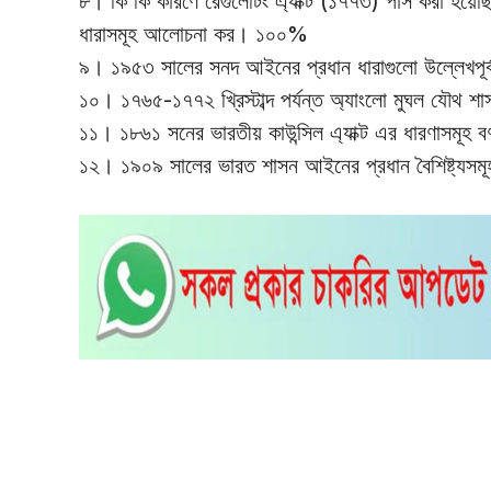
৮। কি কি কারণে রেগুলেটিং এ্যাক্ট (১৭৭৩) পাস করা হয়
ধারাসমূহ আলোচনা কর। ১০০%
৯। ১৯৫৩ সালের সনদ আইনের প্রধান ধারাগুলো উল্লেখপূর্
১০। ১৭৬৫-১৭৭২ খ্রিস্টাব্দ পর্যন্ত অ্যাংলো মুঘল যৌথ শ
১১। ১৮৬১ সনের ভারতীয় কাউন্সিল এ্যাক্ট এর ধারণাসমূহ 
১২। ১৯০৯ সালের ভারত শাসন আইনের প্রধান বৈশিষ্ট্যসম