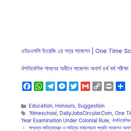
এইচএসসি ইংরেজি ২য় পত্র সাজেশন | One Time S
ঔপনিবেশিক শাসনের অধীনে সাজেশন অনার্স ৪র্থ বর্ষ পরীক্ষা
F
W
T
M
T
G
C
P
S
a
h
el
e
w
m
o
ri
h
c
at
e
s
itt
ail
p
nt
a
Categories
Education
,
Honours
,
Suggestion
e
s
gr
s
er
y
e
Tags
1timeschool
,
DailyJobsCircular.Com
,
One T
Year Examination Under Colonial Rule
,
ঔপনিবেশিক শ
b
A
a
e
Li
পাশ্চাত্য সাহিত্যতত্ত্ব ও সাহিত্য সমালোচনা পদ্ধতি সাজেশন অনার্স ৪