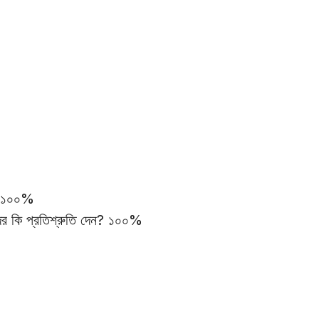
খ। ১০০%
়দের কি প্রতিশ্রুতি দেন? ১০০%