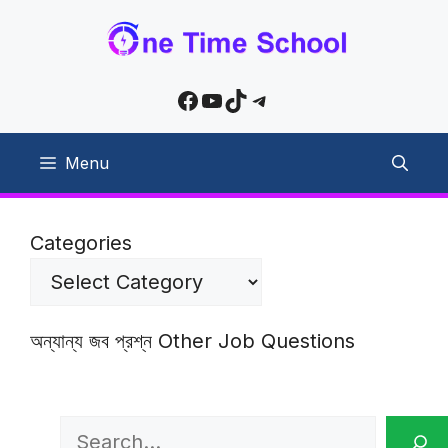
Skip
to
content
Facebook
YouTube
TikTok
Telegram
Menu
Categories
অন্যান্য জব প্রশ্ন Other Job Questions
Search