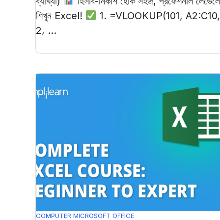
ব্যাখ্যা)
হিসাব-নিকাশ হোক সহজ, প্রফেশনাল লেভেলে
শিখুন Excel!
1. =VLOOKUP(101, A2:C10,
2, ...
COMPUTER
MICROSOFT OFFICE