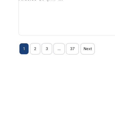
1
2
3
…
37
Next