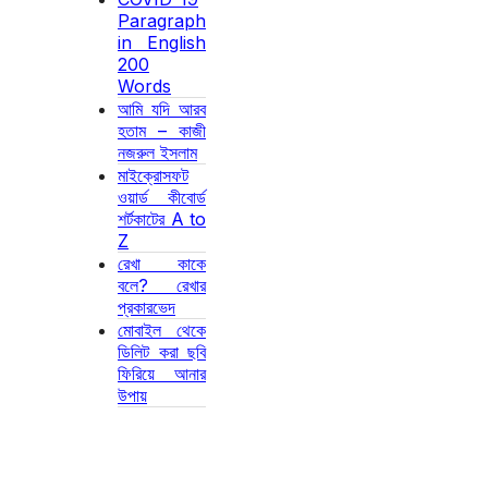
Paragraph
in English
200
Words
আমি যদি আরব
হতাম – কাজী
নজরুল ইসলাম
মাইক্রোসফট
ওয়ার্ড কীবোর্ড
শর্টকাটের A to
Z
রেখা কাকে
বলে? রেখার
প্রকারভেদ
মোবাইল থেকে
ডিলিট করা ছবি
ফিরিয়ে আনার
উপায়