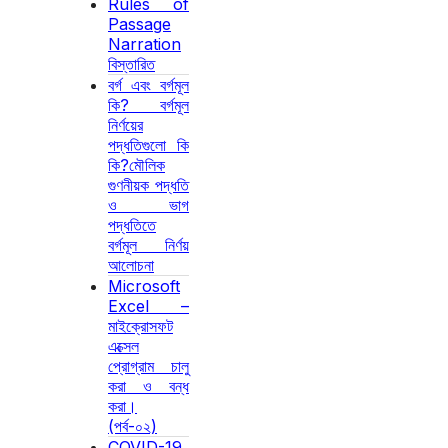
Rules of
Passage
Narration
বিস্তারিত
বর্গ এবং বর্গমূল
কি? বর্গমূল
নির্ণয়ের
পদ্ধতিগুলো কি
কি?মৌলিক
গুণনীয়ক পদ্ধতি
ও ভাগ
পদ্ধতিতে
বর্গমূল নির্ণয়
আলোচনা
Microsoft
Excel –
মাইক্রোসফট
এক্সেল
প্রোগ্রাম চালু
করা ও বন্ধ
করা।
(পর্ব-০২)
COVID-19