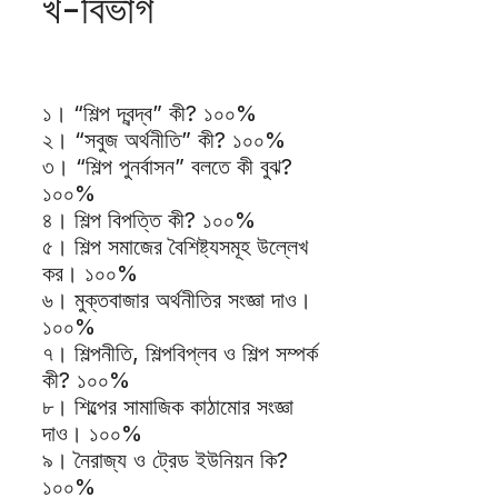
খ-বিভাগ
১। “শিল্প দ্বন্দ্ব” কী? ১০০%
২। “সবুজ অর্থনীতি” কী? ১০০%
৩। “শিল্প পুনর্বাসন” বলতে কী বুঝ?
১০০%
৪। শিল্প বিপত্তি কী? ১০০%
৫। শিল্প সমাজের বৈশিষ্ট্যসমূহ উল্লেখ
কর। ১০০%
৬। মুক্তবাজার অর্থনীতির সংজ্ঞা দাও।
১০০%
৭। শিল্পনীতি, শিল্পবিপ্লব ও শিল্প সম্পর্ক
কী? ১০০%
৮। শিল্পের সামাজিক কাঠামোর সংজ্ঞা
দাও। ১০০%
৯। নৈরাজ্য ও ট্রেড ইউনিয়ন কি?
১০০%