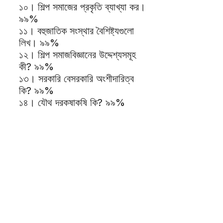
১০। শিল্প সমাজের প্রকৃতি ব্যাখ্যা কর।
৯৯%
১১। বহুজাতিক সংস্থার বৈশিষ্ট্যগুলো
লিখ। ৯৯%
১২। শিল্প সমাজবিজ্ঞানের উদ্দেশ্যসমূহ
কী? ৯৯%
১৩। সরকারি বেসরকারি অংশীদারিত্ব
কি? ৯৯%
১৪। যৌথ দরকষাকষি কি? ৯৯%