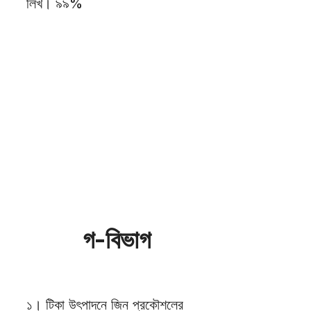
লিখ। ৯৯%
গ-বিভাগ
১। টিকা উৎপাদনে জিন প্রকৌশলের