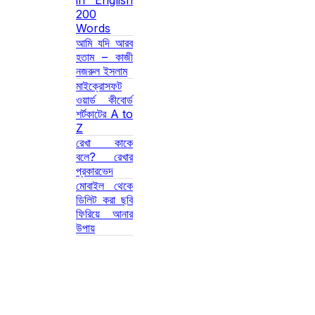
in English
200
Words
আমি যদি আরব
হতাম – কাজী
নজরুল ইসলাম
মাইক্রোসফট
ওয়ার্ড কীবোর্ড
শর্টকাটের A to
Z
রেখা কাকে
বলে? রেখার
প্রকারভেদ
মোবাইল থেকে
ডিলিট করা ছবি
ফিরিয়ে আনার
উপায়