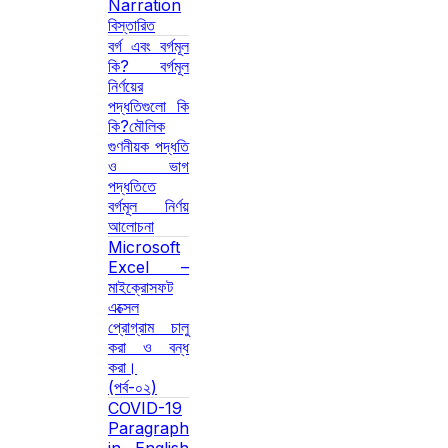
Narration
বিস্তারিত
বর্গ এবং বর্গমূল
কি? বর্গমূল
নির্ণয়ের
পদ্ধতিগুলো কি
কি?মৌলিক
গুণনীয়ক পদ্ধতি
ও ভাগ
পদ্ধতিতে
বর্গমূল নির্ণয়
আলোচনা
Microsoft
Excel –
মাইক্রোসফট
এক্সেল
প্রোগ্রাম চালু
করা ও বন্ধ
করা।
(পর্ব-০২)
COVID-19
Paragraph