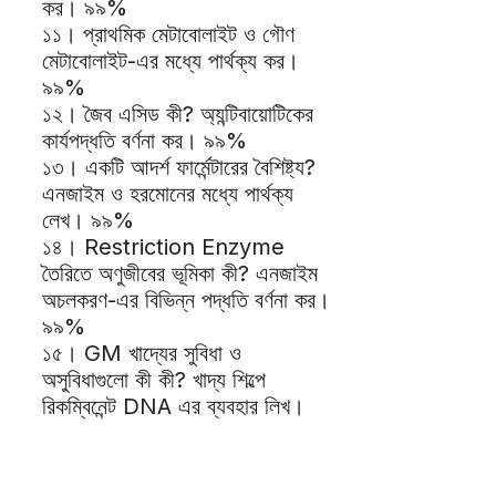
কর। ৯৯%
১১। প্রাথমিক মেটাবোলাইট ও গৌণ
মেটাবোলাইট-এর মধ্যে পার্থক্য কর।
৯৯%
১২। জৈব এসিড কী? অ্যন্টিবায়োটিকের
কার্যপদ্ধতি বর্ণনা কর। ৯৯%
১৩। একটি আদর্শ ফার্মেন্টারের বৈশিষ্ট্য?
এনজাইম ও হরমোনের মধ্যে পার্থক্য
লেখ। ৯৯%
১৪। Restriction Enzyme
তৈরিতে অণুজীবের ভূমিকা কী? এনজাইম
অচলকরণ-এর বিভিন্ন পদ্ধতি বর্ণনা কর।
৯৯%
১৫। GM খাদ্যের সুবিধা ও
অসুবিধাগুলো কী কী? খাদ্য শিল্পে
রিকম্বিনেন্ট DNA এর ব্যবহার লিখ।