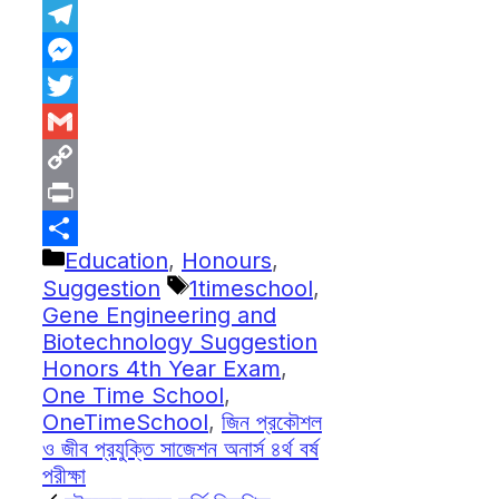
WhatsApp
Telegram
Messenger
Twitter
Gmail
Copy
Link
Print
Categories
Education
,
Honours
,
Share
Tags
Suggestion
1timeschool
,
Gene Engineering and
Biotechnology Suggestion
Honors 4th Year Exam
,
One Time School
,
OneTimeSchool
,
জিন প্রকৌশল
ও জীব প্রযুক্তি সাজেশন অনার্স ৪র্থ বর্ষ
পরীক্ষা