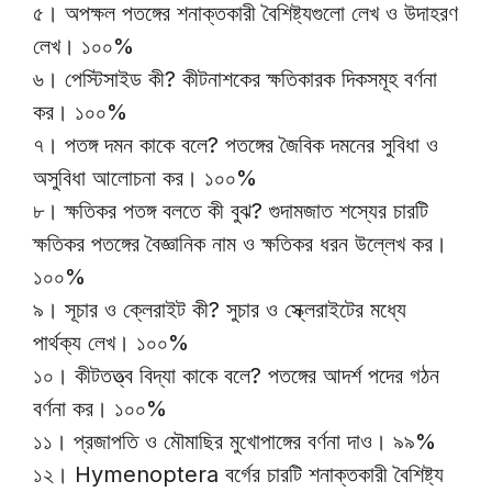
৫। অপক্ষল পতঙ্গের শনাক্তকারী বৈশিষ্ট্যগুলো লেখ ও উদাহরণ
লেখ। ১০০%
৬। পেস্টিসাইড কী? কীটনাশকের ক্ষতিকারক দিকসমূহ বর্ণনা
কর। ১০০%
৭। পতঙ্গ দমন কাকে বলে? পতঙ্গের জৈবিক দমনের সুবিধা ও
অসুবিধা আলোচনা কর। ১০০%
৮। ক্ষতিকর পতঙ্গ বলতে কী বুঝ? গুদামজাত শস্যের চারটি
ক্ষতিকর পতঙ্গের বৈজ্ঞানিক নাম ও ক্ষতিকর ধরন উল্লেখ কর।
১০০%
৯। সূচার ও ক্লেরাইট কী? সুচার ও স্ক্লেরাইটের মধ্যে
পার্থক্য লেখ। ১০০%
১০। কীটতত্ত্ব বিদ্যা কাকে বলে? পতঙ্গের আদর্শ পদের গঠন
বর্ণনা কর। ১০০%
১১। প্রজাপতি ও মৌমাছির মুখোপাঙ্গের বর্ণনা দাও। ৯৯%
১২। Hymenoptera বর্গের চারটি শনাক্তকারী বৈশিষ্ট্য