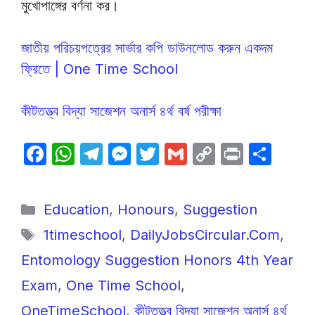
মুখোপাঙ্গের বর্ণনা কর।
জাতীয় পরিচয়পত্রের সার্ভার কপি ডাউনলোড করুন একদম
ফ্রিতে | One Time School
কীটতত্ত্ব বিদ্যা সাজেশন অনার্স ৪র্থ বর্ষ পরীক্ষা
F
W
T
M
T
G
C
P
S
a
h
el
e
w
m
o
ri
h
c
at
e
s
itt
ail
p
nt
ar
Categories
Education
,
Honours
,
Suggestion
e
s
gr
s
er
y
e
Tags
1timeschool
,
DailyJobsCircular.Com
,
b
A
a
e
Li
Entomology Suggestion Honors 4th Year
o
p
m
n
n
o
p
g
k
Exam
,
One Time School
,
k
er
OneTimeSchool
,
কীটতত্ত্ব বিদ্যা সাজেশন অনার্স ৪র্থ