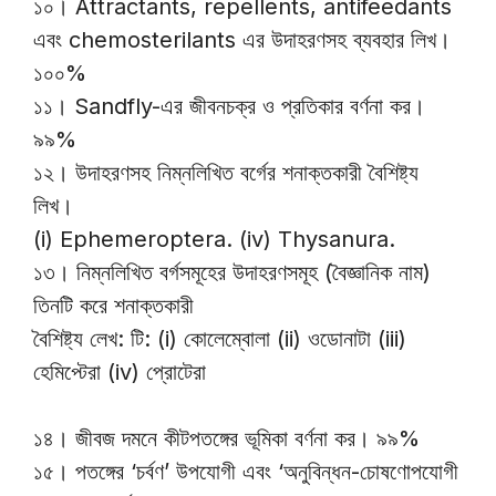
১০। Attractants, repellents, antifeedants
এবং chemosterilants এর উদাহরণসহ ব্যবহার লিখ।
১০০%
১১। Sandfly-এর জীবনচক্র ও প্রতিকার বর্ণনা কর।
৯৯%
১২। উদাহরণসহ নিম্নলিখিত বর্গের শনাক্তকারী বৈশিষ্ট্য
লিখ।
(i) Ephemeroptera. (iv) Thysanura.
১৩। নিম্নলিখিত বর্গসমূহের উদাহরণসমূহ (বৈজ্ঞানিক নাম)
তিনটি করে শনাক্তকারী
বৈশিষ্ট্য লেখ: টি: (i) কোলেম্বোলা (ii) ওডোনাটা (iii)
হেমিপ্টেরা (iv) প্রোটেরা
১৪। জীবজ দমনে কীটপতঙ্গের ভূমিকা বর্ণনা কর। ৯৯%
১৫। পতঙ্গের ‘চর্বণ’ উপযোগী এবং ‘অনুবিন্ধন-চোষণোপযোগী