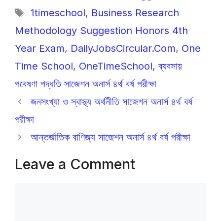
e
s
gr
s
er
y
e
Tags
1timeschool
,
Business Research
b
A
a
e
Li
Methodology Suggestion Honors 4th
o
p
m
n
n
o
p
g
k
Year Exam
,
DailyJobsCircular.Com
,
One
k
er
Time School
,
OneTimeSchool
,
ব্যবসায়
গবেষণা পদ্ধতি সাজেশন অনার্স ৪র্থ বর্ষ পরীক্ষা
জনসংখ্যা ও স্বাস্থ্য অর্থনীতি সাজেশন অনার্স ৪র্থ বর্ষ
পরীক্ষা
আন্তর্জাতিক বাণিজ্য সাজেশন অনার্স ৪র্থ বর্ষ পরীক্ষা
Leave a Comment
Comment