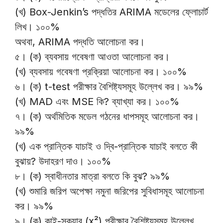
(খ) Box-Jenkin’s পদ্ধতির ARIMA মডেলের ফ্লোচার্ট
লিখ। ১০০%
অথবা, ARIMA পদ্ধতি আলোচনা কর।
৫। (ক) ব্যবসায় গবেষণা আওতা আলোচনা কর।
(খ) ব্যবসায় গবেষণা প্রক্রিয়া আলোচনা কর। ১০০%
৬। (ক) t-test পরীক্ষার বৈশিষ্ট্যসমূহ উল্লেখ কর। ৯৯%
(খ) MAD এবং MSE কি? ব্যাখ্যা কর। ১০০%
৭। (ক) অর্থমিতিক মডেল গঠনের ধাপসমূহ আলোচনা কর।
৯৯%
(খ) এক প্রান্তিক যাচাই ও দ্বি-প্রান্তিক যাচাই বলতে কী
বুঝায়? উদাহরণ দাও। ১০০%
৮। (ক) স্বাধীনতার মাত্রা বলতে কি বুঝ? ৯৯%
(খ) শুমারি জরিপ অপেক্ষা নমুনা জরিপের সুবিধাসমূহ আলোচনা
কর। ৯৯%
৯। (ক) কাই-স্কয়ার (x²) পরীক্ষার বৈশিষ্ট্যসমূহ উল্লেখ