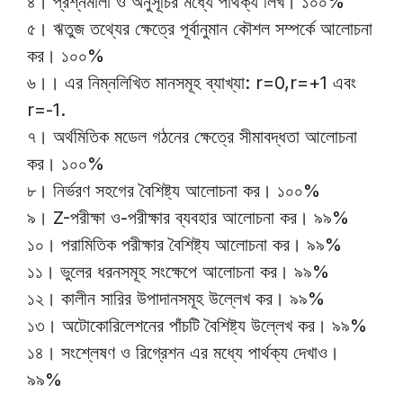
৪। প্রশ্নমালা ও অনুসূচির মধ্যে পার্থক্য লিখ। ১০০%
৫। ঋতুজ তথ্যের ক্ষেত্রে পূর্বানুমান কৌশল সম্পর্কে আলোচনা
কর। ১০০%
৬।। এর নিম্নলিখিত মানসমূহ ব্যাখ্যা: r=0,r=+1 এবং
r=-1.
৭। অর্থমিতিক মডেল গঠনের ক্ষেত্রে সীমাবদ্ধতা আলোচনা
কর। ১০০%
৮। নির্ভরণ সহগের বৈশিষ্ট্য আলোচনা কর। ১০০%
৯। Z-পরীক্ষা ও-পরীক্ষার ব্যবহার আলোচনা কর। ৯৯%
১০। পরামিতিক পরীক্ষার বৈশিষ্ট্য আলোচনা কর। ৯৯%
১১। ভুলের ধরনসমূহ সংক্ষেপে আলোচনা কর। ৯৯%
১২। কালীন সারির উপাদানসমূহ উল্লেখ কর। ৯৯%
১৩। অটোকোরিলেশনের পাঁচটি বৈশিষ্ট্য উল্লেখ কর। ৯৯%
১৪। সংশ্লেষণ ও রিগ্রেশন এর মধ্যে পার্থক্য দেখাও।
৯৯%