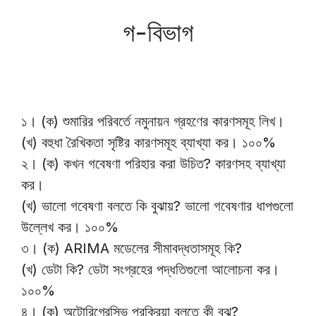
গ-বিভাগ
১। (ক) শুমারির পরিবর্তে নমুনায়ন গ্রহণের কারণসমূহ লিখ।
(খ) বহুধা রৈখিকতা সৃষ্টির কারণসমূহ ব্যাখ্যা কর। ১০০%
২। (ক) কখন গবেষণা পরিহার করা উচিত? কারণসহ ব্যাখ্যা
কর।
(খ) ভালো গবেষণা বলতে কি বুঝায়? ভালো গবেষণার ধাপগুলো
উল্লেখ কর। ১০০%
৩। (ক) ARIMA মডেলের সীমাবদ্ধতাসমূহ কি?
(খ) ডেটা কি? ডেটা সংগ্রহের পদ্ধতিগুলো আলোচনা কর।
১০০%
৪। (ক) অটোরিগ্রেসিভ প্রক্রিয়া বলতে কী বুঝ?