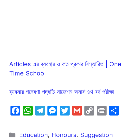
Articles এর ব্যবহার ও কত প্রকার বিস্তারিত | One
Time School
ব্যবসায় গবেষণা পদ্ধতি সাজেশন অনার্স ৪র্থ বর্ষ পরীক্ষা
F
W
T
M
T
G
C
P
S
a
h
el
e
w
m
o
ri
h
c
at
e
s
itt
ail
p
nt
ar
Categories
Education
,
Honours
,
Suggestion