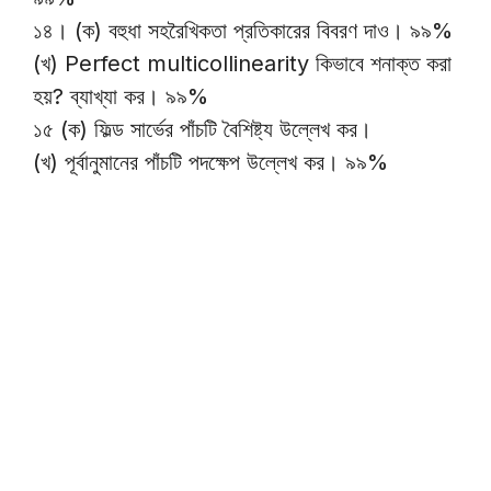
১৪। (ক) বহুধা সহরৈখিকতা প্রতিকারের বিবরণ দাও। ৯৯%
(খ) Perfect multicollinearity কিভাবে শনাক্ত করা
হয়? ব্যাখ্যা কর। ৯৯%
১৫ (ক) ফিল্ড সার্ভের পাঁচটি বৈশিষ্ট্য উল্লেখ কর।
(খ) পূর্বানুমানের পাঁচটি পদক্ষেপ উল্লেখ কর। ৯৯%