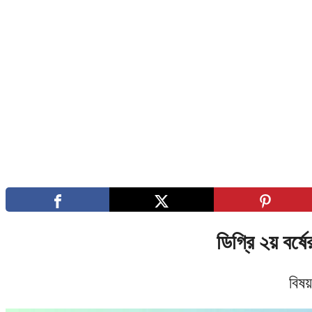
ডিগ্রি ২য় বর
বিষয