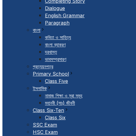
Completing Story
Dialogue
English Grammar
Paragraph
বাংলা
কবিতা ও সাহিত্য
বাংলা ব্যাকরণ
দরখাস্ত
ভাবসম্প্রসারণ
প্রত্যয়নপত্র
Primary School
Class Five
ইসলামিক
নামাজ শিক্ষা ও সূরা সমূহ
মহানবী (সাঃ) জীবনী
Class Six-Ten
Class Six
SSC Exam
HSC Exam