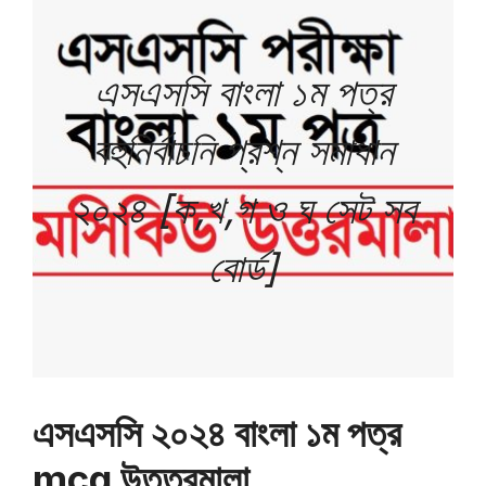
এসএসসি বাংলা ১ম পত্র
বহুনির্বাচনি প্রশ্ন সমাধান
২০২৪ [ক,খ,গ ও ঘ সেট সব
বোর্ড]
এসএসসি ২০২৪ বাংলা ১ম পত্র
mcq উত্তরমালা