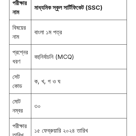
পরীক্ষার
মাধ্যমিক স্কুল সার্টিফিকেট (SSC)
নাম
বিষয়ের
বাংলা ১ম পত্র
নাম
প্রশ্নের
বহুনির্বাচনি (MCQ)
ধরণ
সেট
ক, খ, গ ও ঘ
কোড
মোট
৩০
নম্বর
পরীক্ষার
১৫ ফেব্রুয়ারি ২০২৪ তারিখ
তারিখ