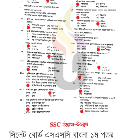
সিলেট বোর্ড এসএসসি বাংলা ১ম পত্র