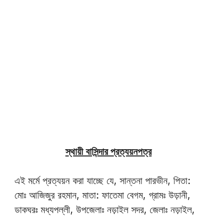
স্থায়ী বাসিন্দার প্রত্যয়নপত্র
এই মর্মে প্রত্যয়ন করা যাচ্ছে যে, সান্তনা পারভীন, পিতা:
মোঃ আজিজুর রহমান, মাতা: ফাতেমা বেগম, গ্রামঃ উড়ানী,
ডাকঘরঃ মধ্যপল্লী, উপজেলাঃ নড়াইল সদর, জেলাঃ নড়াইল,