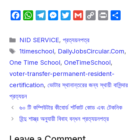
F
W
T
M
T
G
C
P
S
a
h
el
e
w
m
o
ri
h
c
at
e
s
itt
ail
p
nt
ar
Categories
NID SERVICE
,
প্রত্যয়নপত্র
e
s
gr
s
er
y
e
Tags
1timeschool
,
DailyJobsCircular.Com
,
b
A
a
e
Li
One Time School
,
OneTimeSchool
,
o
p
m
n
n
o
p
g
k
voter-transfer-permanent-resident-
k
er
certification
,
ভোটার স্থানান্তরের জন্য স্থায়ী বাসিন্দার
প্রত্যয়ন
৬০ টি কম্পিউটার কীবোর্ড শর্টকাট কোড এবং টেকনিক
হিন্দু শাস্ত্র অনুযায়ী বিবাহ বন্ধন প্রত্যয়নপত্র
Leave a Comment