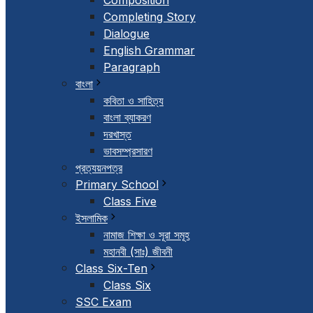
Composition
Completing Story
Dialogue
English Grammar
Paragraph
বাংলা
কবিতা ও সাহিত্য
বাংলা ব্যাকরণ
দরখাস্ত
ভাবসম্প্রসারণ
প্রত্যয়নপত্র
Primary School
Class Five
ইসলামিক
নামাজ শিক্ষা ও সূরা সমূহ
মহানবী (সাঃ) জীবনী
Class Six-Ten
Class Six
SSC Exam