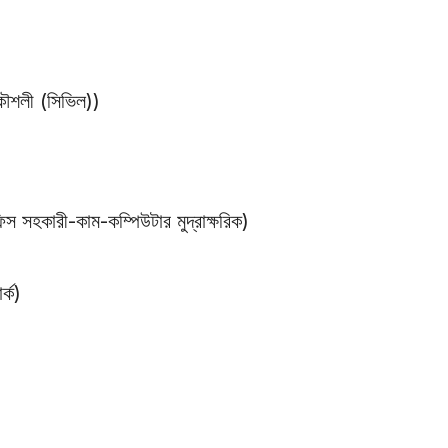
শলী (সিভিল))
রী-কাম-কম্পিউটার মুদ্রাক্ষরিক)
্ক)