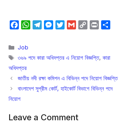
F
W
T
M
T
G
C
P
S
a
h
el
e
w
m
o
ri
h
c
at
e
s
itt
ail
p
nt
ar
Categories
Job
e
s
gr
s
er
y
e
Tags
৩৬৯ পদে কারা অধিদপ্তর এ নিয়োগ বিজ্ঞপ্তি
,
কারা
b
A
a
e
Li
অধিদপ্তর
o
p
m
n
n
o
p
g
k
জাতীয় নদী রক্ষা কমিশন এ বিভিন্ন পদে নিয়োগ বিজ্ঞপ্তি
k
er
বাংলাদেশ সুপ্রীম কোর্ট, হাইকোর্ট বিভাগে বিভিন্ন পদে
নিয়োগ
Leave a Comment