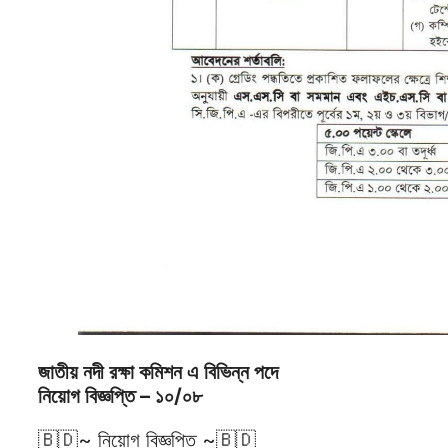
জাতীয় নদী রক্ষা কমিশন এ বিভিন্ন পদে
নিয়োগ বিজ্ঞপ্তি – ১০/০৮
🇧🇩~ নিয়োগ বিজ্ঞপ্তি ~🇧🇩