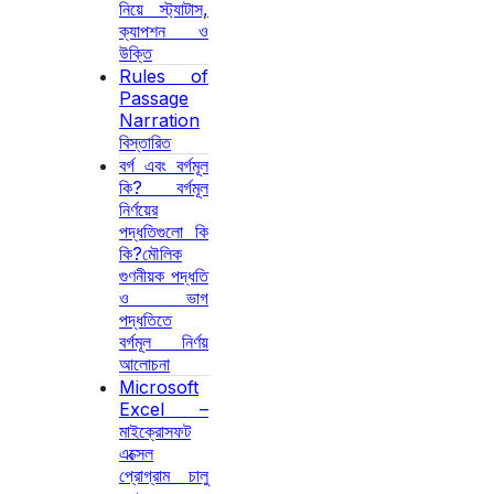
নিয়ে স্ট্যাটাস,
ক্যাপশন ও
উক্তি
Rules of
Passage
Narration
বিস্তারিত
বর্গ এবং বর্গমূল
কি? বর্গমূল
নির্ণয়ের
পদ্ধতিগুলো কি
কি?মৌলিক
গুণনীয়ক পদ্ধতি
ও ভাগ
পদ্ধতিতে
বর্গমূল নির্ণয়
আলোচনা
Microsoft
Excel –
মাইক্রোসফট
এক্সেল
প্রোগ্রাম চালু