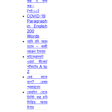
করা ও বন্ধ
করা।
(পর্ব-০২)
COVID-19
Paragraph
in English
200
Words
আমি যদি আরব
হতাম – কাজী
নজরুল ইসলাম
মাইক্রোসফট
ওয়ার্ড কীবোর্ড
শর্টকাটের A to
Z
রেখা কাকে
বলে? রেখার
প্রকারভেদ
মোবাইল থেকে
ডিলিট করা ছবি
ফিরিয়ে আনার
উপায়