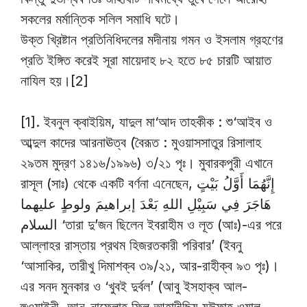
সকলের মর্মান্তিক সলিল সমাধি ঘটে।
উক্ত খ্রিষ্টান প্রতিনিধিদলের মদীনায় গমন ও ইসলাম গ্রহণের
প্রতি ইঙ্গিত করেই সূরা মায়েদাহ ৮২ হতে ৮৫ চারটি আয়াত
নাযিল হয়।[2]
[1]. ইবনুল ক্বাইয়িম, যাদুল মা‘আদ তাহকীক : শু‘আইব ও
আব্দুল কাদের আরনাঊত্ব (বৈরূত : মুওয়াসসাতুর রিসালাহ
২৯তম মুদ্রণ ১৪১৬/১৯৯৬) ৩/২১ পৃঃ। মুবারকপুরী এখানে
রাসূল (সাঃ) থেকে একটি বর্ণনা এনেছেন, إِنَّهُمَا أَوَّلُ بَيْتٍ
هَاجَرَ فِي سَبِيْلِ اللهِ بَعْدَ إبراهيمَ ولوطٍ عليهما
السلام ‘তারা দু’জন ছিলেন ইবরাহীম ও লূত (আঃ)-এর পরে
আল্লাহর রাস্তায় প্রথম হিজরতকারী পরিবার’ (ইবনু
‘আসাকির, তারীখু দিমাশক্ব ৩৯/২১, আর-রাহীক্ব ৯৩ পৃঃ)।
এর সনদ মুনকার ও ‘খুবই দুর্বল’ (আবু ইসহাক্ব আল-