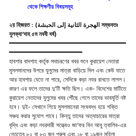
থেকে শিক্ষণীয় বিষয়সমূহ
২য় হিজরত : (الهجرة الثانية إلى الحبشة সম্ভবতঃ
যুলক্বা‘দাহ ৫ম নববী বর্ষ)
━━━━━━━━━━━━━━━━━━━━━━━━━━━━━━━━
━━━━━━━━━━━━━━━━━━━━
হাবশার বাদশাহ কর্তৃক সদাচরণের খবর শুনে কুরায়েশ নেতারা
মুসলমানদের উপরে যুলুমের মাত্রা বাড়িয়ে দিল এবং কেউ যাতে
আর হাবশায় যেতে না পারে, সেদিকে কড়া নযর রাখতে লাগল।
কারণ এর ফলে তাদের দু’টি ক্ষতি ছিল। এক- বিদেশের মাটিতে
কুরায়েশ নেতাদের যুলুমের খবর পৌঁছে গেলে তাদের ভাবমূর্তি নষ্ট
হবে। দুই- সেখানে গিয়ে মুসলমানেরা সংঘবদ্ধ হয়ে শক্তি
সঞ্চয় করার সুযোগ পাবে। কিন্তু তাদের অত্যাচারের মাত্রা
বৃদ্ধি এবং কড়া নযরদারী সত্ত্বেও জা‘ফর বিন আবু ত্বালিব-এর
নেতৃত্বে ৮২ বা ৮৩ জন পুরুষ এবং ১৮ বা ১৯জন মহিলা