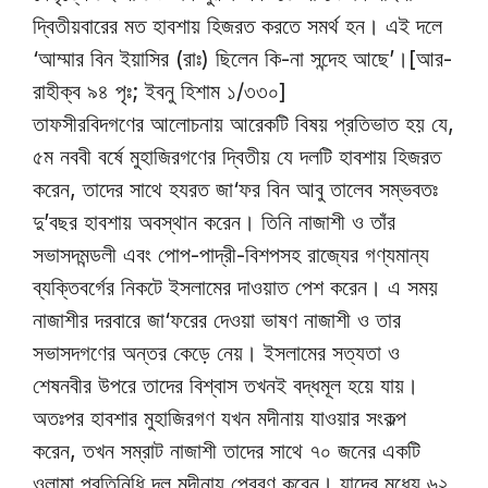
দ্বিতীয়বারের মত হাবশায় হিজরত করতে সমর্থ হন। এই দলে
‘আম্মার বিন ইয়াসির (রাঃ) ছিলেন কি-না সন্দেহ আছে’।[আর-
রাহীক্ব ৯৪ পৃঃ; ইবনু হিশাম ১/৩৩০]
তাফসীরবিদগণের আলোচনায় আরেকটি বিষয় প্রতিভাত হয় যে,
৫ম নববী বর্ষে মুহাজিরগণের দ্বিতীয় যে দলটি হাবশায় হিজরত
করেন, তাদের সাথে হযরত জা‘ফর বিন আবু তালেব সম্ভবতঃ
দু’বছর হাবশায় অবস্থান করেন। তিনি নাজাশী ও তাঁর
সভাসদমন্ডলী এবং পোপ-পাদ্রী-বিশপসহ রাজ্যের গণ্যমান্য
ব্যক্তিবর্গের নিকটে ইসলামের দাওয়াত পেশ করেন। এ সময়
নাজাশীর দরবারে জা‘ফরের দেওয়া ভাষণ নাজাশী ও তার
সভাসদগণের অন্তর কেড়ে নেয়। ইসলামের সত্যতা ও
শেষনবীর উপরে তাদের বিশ্বাস তখনই বদ্ধমূল হয়ে যায়।
অতঃপর হাবশার মুহাজিরগণ যখন মদীনায় যাওয়ার সংকল্প
করেন, তখন সম্রাট নাজাশী তাদের সাথে ৭০ জনের একটি
ওলামা প্রতিনিধি দল মদীনায় প্রেরণ করেন। যাদের মধ্যে ৬২