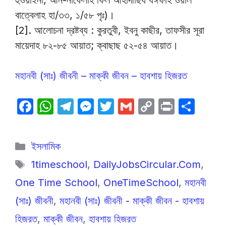
হুওয়াইনী, আন-নাফেলাহ ফিল আহাদীছিয যঈফাহ ওয়াল
বাত্বেলাহ হা/৩৩, ১/৫৮ পৃঃ)।
[2]. আলোচনা দ্রষ্টব্য : কুরতুবী, ইবনু কাছীর, তাফসীর সূরা
মায়েদাহ ৮২-৮৫ আয়াত; ক্বাছাছ ৫২-৫৪ আয়াত।
মহানবী (সাঃ) জীবনী – মাক্কী জীবন – হাবশায় হিজরত
F
W
T
M
T
G
C
P
S
a
h
el
e
w
m
o
ri
h
c
at
e
s
itt
ail
p
nt
ar
Categories
ইসলামিক
e
s
gr
s
er
y
e
Tags
1timeschool
,
DailyJobsCircular.Com
,
b
A
a
e
Li
One Time School
,
OneTimeSchool
,
মহানবী
o
p
m
n
n
o
p
g
k
(সাঃ) জীবনী
,
মহানবী (সাঃ) জীবনী - মাক্কী জীবন - হাবশায়
k
er
হিজরত
,
মাক্কী জীবন
,
হাবশায় হিজরত