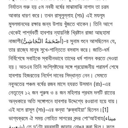
নির্যাতন শুরু হয় ৫ম নববী বর্ষের মাঝামাঝি নাগাদ তা চরম
আকার ধারণ করে। তখন রাসূলুল্লাহ (সাঃ) এই মযলূম
মুসলমানদের রক্ষার জন্য উপায় খুঁজতে থাকেন। তিনি আগে
থেকেই পার্শ্ববর্তী হাবশার ন্যায়নিষ্ঠ খ্রিষ্টান রাজা আছহামা
নাজাশী(أَصْحَمَةُ النَّجَاشِىُّ)-র সুনাম শুনে আসছিলেন যে,
তার রাজ্যে মানুষ সুখে-শান্তিতে বসবাস করে। জাতি-ধর্ম
নির্বিশেষে সবাইকে স্বাধীনভাবে তাদের ধর্ম পালন করতে দেওয়া
হয়। অতএব তিনি সংশ্লিষ্টদের সঙ্গে প্রয়োজনীয় পরামর্শ শেষে
হাবশায় হিজরতের নির্দেশ দানের সিদ্ধান্ত নেন। সেমতে
নবুঅতের পঞ্চম বর্ষের রজব মাসে হযরত উসমান (রাঃ)-এর
নেতৃত্বে ১২ জন পুরুষ ও ৪ জন মহিলার প্রথম দলটি রাতের
অন্ধকারে অতি সঙ্গোপনে হাবশার উদ্দেশ্যে রওয়ানা হয়ে যায়।
এই দলে রাসূল (সাঃ)-এর কন্যা ‘রুক্বাইয়া’ ছিলেন।[1]
ভাগ্যক্রমে ঐ সময় লোহিত সাগরের বন্দর শো‘আইবাহ(ميناء
شعيبة) তে দু’টো ব্যবসায়ী জাহায নোঙর করা ছিল। ফলে