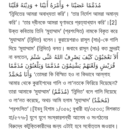
مُذَمَّمًا عَصَيْنَا + وَأَمْرَهُ أَبَيْنَا + وَدِيْنَهُ قَلَيْنَا
‘নিন্দিতের আমরা অবাধ্যতা করি’। ‘তার নির্দেশ আমরা অমান্য
করি’। ‘তার দ্বীনকে আমরা ঘৃণাভরে প্রত্যাখ্যান করি’।[2]
উক্ত কবিতায় তিনি ‘মুহাম্মাদ’ (প্রশংসিত) নামকে বিকৃত করে
‘মুযাম্মাম’ (নিন্দিত) বলেন। কুরায়েশরাও রাসূল (সাঃ)-কে গালি
দিয়ে ‘মুযাম্মাম’ (নিন্দিত) বলত। জবাবে রাসূল (সাঃ) কত সুন্দরই
না বলতেন, أَلاَ تَعْجَبُوْنَ كَيْفَ يَصْرِفُ اللهُ عَنِّى شَتْمَ
قُرَيْشٍ وَلَعْنَهُمْ يَشْتِمُوْنَ مُذَمَّمًا وَيَلْعَنُوْنَ مُذَمَّمًا
وَأَنَا مُحَمَّدٌ ‘তোমরা কি বিস্মিত হও না কিভাবে আল্লাহ
আমার থেকে কুরাইশদের গালি ও লা‘নতকে ফিরিয়ে দিয়েছেন?
তারা আমাকে ‘মুযাম্মাম’ (مُذَمَّمٌ) ‘নিন্দিত’ বলে গালি দিয়েছে
ও লা‘নত করেছে, অথচ আমি হলাম ‘মুহাম্মাদ’ (مُحَمَّدٌ)
‘প্রশংসিত’।[ইবনু হিশাম ১/৩৫৬; বুখারী হা/৩৫৩৩; মিশকাত
হা/৫৭৭৮] যুগে যুগে সংস্কারপন্থী আলেম ও সংগঠনের
বিরুদ্ধে কটূক্তিকারীদের জন্য এটাই হবে সর্বোত্তম জওয়াব।