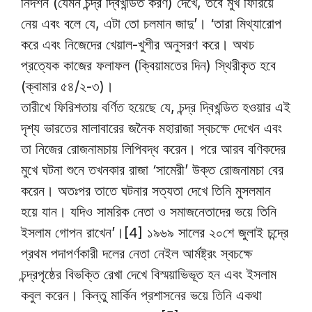
নিদর্শন (যেমন চন্দ্র দ্বিখন্ডিত করণ) দেখে, তবে মুখ ফিরিয়ে
নেয় এবং বলে যে, এটা তো চলমান জাদু’। ‘তারা মিথ্যারোপ
করে এবং নিজেদের খেয়াল-খুশীর অনুসরণ করে। অথচ
প্রত্যেক কাজের ফলাফল (ক্বিয়ামতের দিন) স্থিরীকৃত হবে
(ক্বামার ৫৪/২-৩)।
তারীখে ফিরিশতায় বর্ণিত হয়েছে যে, চন্দ্র দ্বিখন্ডিত হওয়ার এই
দৃশ্য ভারতের মালাবারের জনৈক মহারাজা স্বচক্ষে দেখেন এবং
তা নিজের রোজনামচায় লিপিবদ্ধ করেন। পরে আরব বণিকদের
মুখে ঘটনা শুনে তখনকার রাজা ‘সামেরী’ উক্ত রোজনামচা বের
করেন। অতঃপর তাতে ঘটনার সত্যতা দেখে তিনি মুসলমান
হয়ে যান। যদিও সামরিক নেতা ও সমাজনেতাদের ভয়ে তিনি
ইসলাম গোপন রাখেন’।[4] ১৯৬৯ সালের ২০শে জুলাই চন্দ্রে
প্রথম পদাপর্ণকারী দলের নেতা নেইল আর্মষ্ট্রং স্বচক্ষে
চন্দ্রপৃষ্ঠের বিভক্তি রেখা দেখে বিস্ময়াভিভূত হন এবং ইসলাম
কবুল করেন। কিন্তু মার্কিন প্রশাসনের ভয়ে তিনি একথা