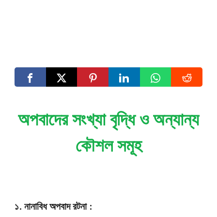
অপবাদের সংখ্যা বৃদ্ধি ও অন্যান্য
কৌশল সমূহ
১. নানাবিধ অপবাদ রটনা :