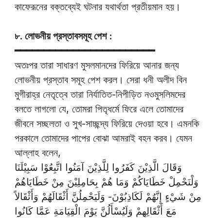
কাফেরূনের বক্তব্যেই ঘটনার যথার্থতা প্রতীয়মান হয়।
৮. লোভনীয় প্রস্তাবসমূহ পেশ :
━━━━━━━━━━━━━━━━━━━━━━━━
অতঃপর তারা সাধারণ মুসলমানদের ফিরিয়ে আনার জন্য
লোভনীয় প্রস্তাব সমূহ পেশ করল। সেরা ধনী অলীদ বিন
মুগীরাহ্র নেতৃত্বে তারা নির্যাতিত-নিপীড়িত নওমুসলিমদের
বলতে লাগলো যে, তোমরা পিতৃধর্মে ফিরে এলে তোমাদের
জীবনে সচ্ছলতা ও সুখ-সাচ্ছন্দ্য ফিরিয়ে দেওয়া হবে। এমনকি
পরকালে তোমাদের পাপের বোঝা আমরাই বহন করব। যেমন
আল্লাহ বলেন,
وَقَالَ الَّذِيْنَ كَفَرُوا لِلَّذِيْنَ آمَنُوا اتَّبِعُوْا سَبِيْلَنَا
وَلْنَحْمِلْ خَطَايَاكُمْ وَمَا هُمْ بِحَامِلِيْنَ مِنْ خَطَايَاهُمْ
مِنْ شَيْءٍ إِنَّهُمْ لَكَاذِبُوْنَ- وَلَيَحْمِلُنَّ أَثْقَالَهُمْ وَأَثْقَالاً
مَعَ أَثْقَالِهِمْ وَلَيُسْأَلُنَّ يَوْمَ الْقِيَامَةِ عَمَّا كَانُوا