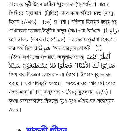
লাহাবের স্ত্রী উম্মে জামীল ‘মুহাম্মাদ’ (প্রশংসিত) নামের
বিপরীতে ‘মুযাম্মাম’ (নিন্দিত) নামে ব্যঙ্গ কবিতা বলত (ইবনু
হিশাম ১/৩৫৬)। (১৬) রা‘এনা। মদীনায় হিজরত করার পর
সেখানকার দুরাচার ইহূদীরা রাসূল (সাঃ)-কে ‘রা‘এনা’ (رَاعِنَا)
বলে ডাকত (বাক্বারাহ ২/১০৪)। তাদের মাতৃভাষা হিব্রুতে
যার অর্থ ছিল شَرِيْرُنَا ‘আমাদের মন্দ লোকটি’।[1]
এইসব অপবাদের জওয়াবে আল্লাহ বলেন, اُنْظُرْ كَيْفَ
ضَرَبُوْا لَكَ الأَمْثَالَ فَضَلُّوْا فَلاَ يَسْتَطِيْعْوْنَ سَبِيْلاً
‘দেখ ওরা কিভাবে তোমার নামে (বাজে) উপমাসমূহ প্রদান
করছে। ওরা পথভ্রষ্ট হয়েছে। অতএব ওরা আর পথ পেতে
সক্ষম হবে না’ (বনু ইস্রাঈল ১৭/৪৮; ফুরক্বান ২৫/৯)।
কুৎসা রটনাকারীদের বিরুদ্ধে যুগে যুগে এটাই হল সর্বোত্তম
জবাব।
মাক্কী জীবন