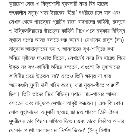
কুরায়েশ নেতা ও বিত্তশালী ব্যবসায়ী নযর বিন হারেছ
তৎকালীন সমৃদ্ধ শহর ইরাকের ‘হীরা’ নগরীতে চলে যান এবং
সেখান থেকে পারস্যের প্রাচীন রাজা-বাদশাদের কাহিনী, রুস্তম
ও ইস্ফিনদিয়ারের বীরত্বের কাহিনী শিখে এসে মক্কায় বিভিন্ন
স্থানে গল্পের আসর বসাতে শুরু করেন। যেখানেই রাসূল (সাঃ)
মানুষকে জাহান্নামের ভয় ও জান্নাতের সুখ-শান্তির কথা
শুনিয়ে দ্বীনের দাওয়াত দিতেন, সেখানেই নযর বিন হারেছ গিয়ে
উক্ত সব কল্প-কাহিনী শুনিয়ে বলতেন, এগুলো কি মুহাম্মাদের
কাহিনীর চেয়ে উত্তম নয়? এতেও তিনি ক্ষান্ত না হয়ে
অনেকগুলি সুন্দরী দাসী খরিদ করেন, যারা নৃত্য-গীতে পারদর্শী
ছিল। তিনি তাদের নিয়ে বিভিন্ন স্থানে নাচ-গানের আসর
বসাতেন এবং মানুষকে সেখানে আকৃষ্ট করতেন। এমনকি কোন
লোক মুহাম্মাদের অনুসারী হয়েছে জানতে পারলে তিনি ঐসব
সুন্দরীদের তার পিছনে লাগিয়ে দিতেন এবং তাকে ফিরিয়ে আনার
যেকোন পন্থা অবলম্বনের নির্দেশ দিতেন’ (ইবনু হিশাম