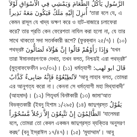
الرَّسُولِ يَأْكُلُ الطَّعَامَ وَيَمْشِي فِي الْأَسْوَاقِ لَوْلاَ
أُنزِلَ إِلَيْهِ مَلَكٌ فَيَكُونَ مَعَهُ نَذِيراً ‘তারা বলে যে, এ
কেমন রাসূল যে খাদ্য ভক্ষণ করে ও হাট-বাজারে চলাফেরা
করে? তার প্রতি কেন ফেরেশতা নাযিল করা হলো না, যে তার
সাথে থাকতো সদা সতর্ককারী রূপে? (ফুরক্বান ২৫/৭)। (১০)
পথভ্রষ্ট وَإِذَا رَأَوْهُمْ قَالُوا إِنَّ هَؤُلاَء لَضَالُّونَ ‘যখন
তারা ঈমানদারগণকে দেখত, তখন বলত, নিশ্চয়ই এরা পথভ্রষ্ট’
(মুত্বাফফেফীন ৮৩/৩২)। (১১) ধর্মত্যাগী قَالَ ابو لهب:
لاَتُطِيْعُوْهُ فَإِنَّهُ صَابِىءٌ كَذَّابٌ ‘আবু লাহাব বলত, তোমরা
এর আনুগত্য করো না। কেননা সে ধর্মত্যাগী মহা মিথ্যাবাদী’
(আহমাদ)। (১২) পিতৃধর্ম বিনষ্টকারী (১৩) জামা‘আত
বিভক্তকারী (ইবনু হিশাম ১/২৯৫) (১৪) জাদুগ্রস্ত يَقُوْلُ
الظَّالِمُوْنَ إِنْ تَتَّبِعُوْنَ إِلاَّ رَجُلاً مَّسْحُوْراً ‘যালেমরা
বলে, তোমরা তো কেবল একজন জাদুগ্রস্ত ব্যক্তির অনুসরণ
করছ’ (বনু ইস্রাঈল ১৭/৪৭)। (১৫) ‘মুযাম্মাম’। আবু