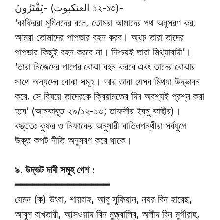
يَفْتَرُونَ- (العنكبوت ১২-১৩)-
‘কাফিররা মুমিনদের বলে, তোমরা আমাদের পথ অনুসরণ কর,
আমরা তোমাদের পাপভার বহন করব। অথচ তারা তাদের
পাপভার কিছুই বহন করবে না। নিশ্চয়ই তারা মিথ্যাবাদী’।
‘তারা নিজেদের পাপের বোঝা বহন করবে এবং তাদের বোঝার
সাথে অন্যদের বোঝা সমূহ। আর তারা যেসব মিথ্যা উদ্ভাবন
করে, সে বিষয়ে তাদেরকে ক্বিয়ামতের দিন অবশ্যই প্রশ্ন করা
হবে’ (আনকাবূত ২৯/১২-১৩; তাফসীর ইবনু কাছীর)।
বস্ত্ততঃ কুফর ও নিফাকের অনুসারী বাতিলপন্থীরা সর্বযুগে
উক্ত কপট নীতি অনুসরণ করে থাকে।
৯. উদ্ভট দাবী সমূহ পেশ :
━━━━━━━━━━━━━━━━
যেমন (ক) উৎবা, শায়বাহ, আবু সুফিয়ান, নযর বিন হারেছ,
আবুল বাখতারী, আসওয়াদ বিন মুত্ত্বালিব, অলীদ বিন মুগীরাহ,