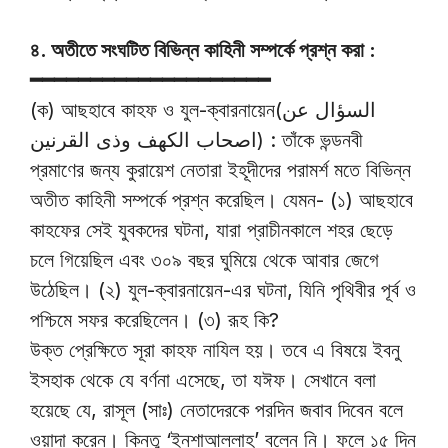
৪. অতীতে সংঘটিত বিভিন্ন কাহিনী সম্পর্কে প্রশ্ন করা :
━━━━━━━━━━━━━━━━━━━━
(ক) আছহাবে কাহফ ও যুল-ক্বারনায়েন(السؤال عن
اصحاب الكهف وذى القرنين) : তাঁকে ভন্ডনবী
প্রমাণের জন্য কুরায়েশ নেতারা ইহূদীদের পরামর্শ মতে বিভিন্ন
অতীত কাহিনী সম্পর্কে প্রশ্ন করেছিল। যেমন- (১) আছহাবে
কাহফের সেই যুবকদের ঘটনা, যারা প্রাচীনকালে শহর ছেড়ে
চলে গিয়েছিল এবং ৩০৯ বছর ঘুমিয়ে থেকে আবার জেগে
উঠেছিল। (২) যুল-ক্বারনায়েন-এর ঘটনা, যিনি পৃথিবীর পূর্ব ও
পশ্চিমে সফর করেছিলেন। (৩) রূহ কি?
উক্ত প্রেক্ষিতে সূরা কাহফ নাযিল হয়। তবে এ বিষয়ে ইবনু
ইসহাক থেকে যে বর্ণনা এসেছে, তা যঈফ। সেখানে বলা
হয়েছে যে, রাসূল (সাঃ) নেতাদেরকে পরদিন জবাব দিবেন বলে
ওয়াদা করেন। কিন্তু ‘ইনশাআল্লাহ’ বলেন নি। ফলে ১৫ দিন