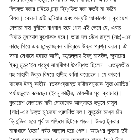
বিভক্ত করার চাইতে চন্দ্র দ্বিখন্ডিত করা কতই না কঠিন
বিষয়। কেননা এটি দুনিয়ার এবং অন্যটি আকাশের। কুরায়েশ
নেতারা মহা খুশীতে বাগবাগ হয়ে গেল এই ভেবে যে, এবার
নির্ঘাত মুহাম্মাদ কুপোকাৎ হবে। তারা দল বেঁধে রাসূল (সাঃ)-এর
কাছে গিয়ে এক চন্দ্রোজ্জ্বল রাত্রিতে উক্ত প্রশ্ন করল। ঐ
সময় সেখানে হযরত আলী, আব্দুল্লাহ ইবনু মাসঊদ, জুবায়ের
ইবনু মুত্ব‘ইম প্রমুখ সাহাবীগণ উপস্থিত ছিলেন। এতদ্ব্যতীত
বহু সাহাবী উক্ত বিষয়ে হাদীছ বর্ণনা করেছেন। যে কারণে
হাফেয ইবনু কাছীর এতদসংক্রান্ত হাদীছসমূহকে ‘মুতাওয়াতির’
পর্যায়ভুক্ত বলেছেন (ইবনু কাছীর, তাফসীর সূরা ক্বামার)।
কুরায়েশ নেতাদের দাবী মোতাবেক আল্লাহর হুকুমে রাসূল
(সাঃ)-এর উক্ত মু‘জেযা প্রদর্শিত হল। মুহূর্তের মধ্যে চাঁদ
দ্বিখন্ডিত হয়ে পূর্ব ও পশ্চিমে ছিটকে পড়ল। উভয় টুকরার
মাঝখানে ‘হেরা’ পর্বত আড়াল হয়ে গেল। অতঃপর পুনরায় দুই