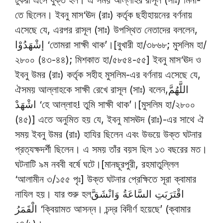
টুকরা এসে যুক্ত হল। এ সময় আল্লাহর রাসূল (সাঃ) মিনা-
তে ছিলেন। ইবনু মাস‘ঊদ (রাঃ) কর্তৃক ছহীহায়নের বর্ণনায়
এসেছে যে, এরপর রাসূল (সাঃ) উপস্থিত নেতাদের বললেন,
إشْهَدُوْا ‘তোমরা সাক্ষী থাক’।[বুখারী হা/৩৮৬৮; মুসলিম হা/
২৮০০ (৪৩-৪৪); মিশকাত হা/৫৮৫৪-৫৫] ইবনু মাস‘ঊদ ও
ইবনু উমর (রাঃ) কর্তৃক সহীহ মুসলিম-এর বর্ণনায় এসেছে যে,
ঐসময় আল্লাহকে সাক্ষী রেখে রাসূল (সাঃ) বলেন,اللَّهُمَّ
اشْهَدْ ‘হে আল্লাহ! তুমি সাক্ষী থাক’।[মুসলিম হা/২৮০০
(৪৫)] এতে অনুমিত হয় যে, ইবনু মাসঊদ (রাঃ)-এর সাথে ঐ
সময় ইবনু উমর (রাঃ) হাযির ছিলেন এবং উভয়ে উক্ত ঘটনার
প্রত্যক্ষদর্শী ছিলেন। এ সময় তাঁর বয়স ছিল ১৩ বছরের মত।
ঘটনাটি ৯ম নববী বর্ষে ঘটে।[মানছূরপুরী, রহমাতুল্লিল
‘আলামীন ৩/১৫৫ পৃঃ] উক্ত ঘটনার প্রেক্ষিতে সূরা ক্বামার
নাযিল হয়। যার শুরু হলاقْتَرَبَتِ السَّاعَةُ وَانْشَقَّ
الْقَمَرُ ‘ক্বিয়ামত আসন্ন। চন্দ্র বিদীর্ণ হয়েছে’ (ক্বামার