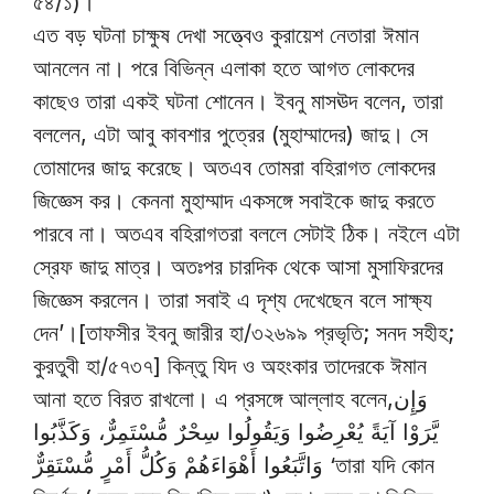
৫৪/১)।
এত বড় ঘটনা চাক্ষুষ দেখা সত্ত্বেও কুরায়েশ নেতারা ঈমান
আনলেন না। পরে বিভিন্ন এলাকা হতে আগত লোকদের
কাছেও তারা একই ঘটনা শোনেন। ইবনু মাসঊদ বলেন, তারা
বললেন, এটা আবু কাবশার পুত্রের (মুহাম্মাদের) জাদু। সে
তোমাদের জাদু করেছে। অতএব তোমরা বহিরাগত লোকদের
জিজ্ঞেস কর। কেননা মুহাম্মাদ একসঙ্গে সবাইকে জাদু করতে
পারবে না। অতএব বহিরাগতরা বললে সেটাই ঠিক। নইলে এটা
স্রেফ জাদু মাত্র। অতঃপর চারদিক থেকে আসা মুসাফিরদের
জিজ্ঞেস করলেন। তারা সবাই এ দৃশ্য দেখেছেন বলে সাক্ষ্য
দেন’।[তাফসীর ইবনু জারীর হা/৩২৬৯৯ প্রভৃতি; সনদ সহীহ;
কুরতুবী হা/৫৭৩৭] কিন্তু যিদ ও অহংকার তাদেরকে ঈমান
আনা হতে বিরত রাখলো। এ প্রসঙ্গে আল্লাহ বলেন,وَإِن
يَّرَوْا آيَةً يُعْرِضُوا وَيَقُولُوا سِحْرٌ مُّسْتَمِرٌّ، وَكَذَّبُوا
وَاتَّبَعُوا أَهْوَاءَهُمْ وَكُلُّ أَمْرٍ مُّسْتَقِرٌّ ‘তারা যদি কোন