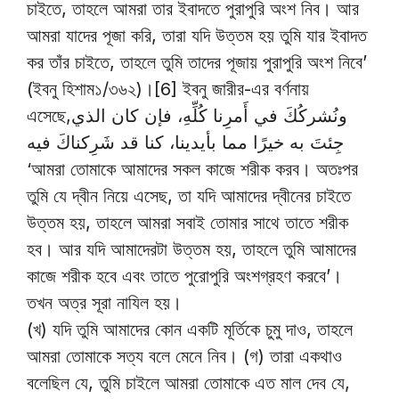
চাইতে, তাহলে আমরা তার ইবাদতে পুরাপুরি অংশ নিব। আর
আমরা যাদের পূজা করি, তারা যদি উত্তম হয় তুমি যার ইবাদত
কর তাঁর চাইতে, তাহলে তুমি তাদের পূজায় পুরাপুরি অংশ নিবে’
(ইবনু হিশাম১/৩৬২)।[6] ইবনু জারীর-এর বর্ণনায়
এসেছে,ونُشركُكَ في أَمرِنا كُلِّهِ، فإن كان الذي
جِئتَ به خيرًا مما بأيدينا، كنا قد شَرِكناكَ فيه
‘আমরা তোমাকে আমাদের সকল কাজে শরীক করব। অতঃপর
তুমি যে দ্বীন নিয়ে এসেছ, তা যদি আমাদের দ্বীনের চাইতে
উত্তম হয়, তাহলে আমরা সবাই তোমার সাথে তাতে শরীক
হব। আর যদি আমাদেরটা উত্তম হয়, তাহলে তুমি আমাদের
কাজে শরীক হবে এবং তাতে পুরোপুরি অংশগ্রহণ করবে’।
তখন অত্র সূরা নাযিল হয়।
(খ) যদি তুমি আমাদের কোন একটি মূর্তিকে চুমু দাও, তাহলে
আমরা তোমাকে সত্য বলে মেনে নিব। (গ) তারা একথাও
বলেছিল যে, তুমি চাইলে আমরা তোমাকে এত মাল দেব যে,