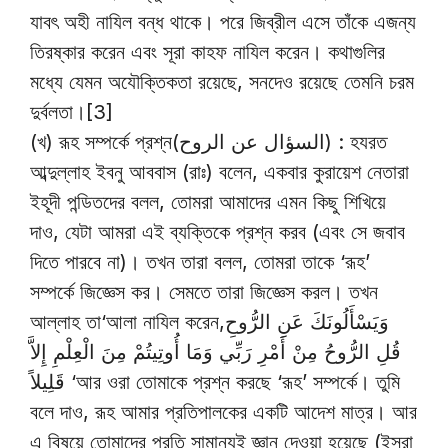
যাবৎ অহী নাযিল বন্ধ থাকে। পরে জিব্রীল এসে তাঁকে এজন্য
তিরষ্কার করেন এবং সূরা কাহফ নাযিল করেন। কথাগুলির
মধ্যে যেমন অযৌক্তিকতা রয়েছে, সনদেও রয়েছে তেমনি চরম
দুর্বলতা।[3]
(খ) রূহ সম্পর্কে প্রশ্ন(السؤال عن الروح) : হযরত
আব্দুল্লাহ ইবনু আববাস (রাঃ) বলেন, একবার কুরায়েশ নেতারা
ইহূদী পন্ডিতদের বলল, তোমরা আমাদের এমন কিছু শিখিয়ে
দাও, যেটা আমরা এই ব্যক্তিকে প্রশ্ন করব (এবং সে জবাব
দিতে পারবে না)। তখন তারা বলল, তোমরা তাকে ‘রূহ’
সম্পর্কে জিজ্ঞেস কর। সেমতে তারা জিজ্ঞেস করল। তখন
আল্লাহ তা‘আলা নাযিল করেন,وَيَسْأَلُونَكَ عَنِ الرُّوحِ
قُلِ الرُّوحُ مِنْ أَمْرِ رَبِّي وَمَا أُوتِيتُمْ مِنَ الْعِلْمِ إِلاَّ
قَلِيلاً ‘আর ওরা তোমাকে প্রশ্ন করছে ‘রূহ’ সম্পর্কে। তুমি
বলে দাও, রূহ আমার প্রতিপালকের একটি আদেশ মাত্র। আর
এ বিষয়ে তোমাদের প্রতি সামান্যই জ্ঞান দেওয়া হয়েছে (ইসরা