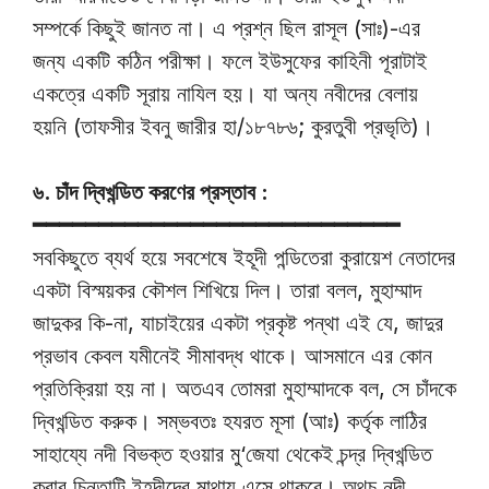
সম্পর্কে কিছুই জানত না। এ প্রশ্ন ছিল রাসূল (সাঃ)-এর
জন্য একটি কঠিন পরীক্ষা। ফলে ইউসুফের কাহিনী পূরাটাই
একত্রে একটি সূরায় নাযিল হয়। যা অন্য নবীদের বেলায়
হয়নি (তাফসীর ইবনু জারীর হা/১৮৭৮৬; কুরতুবী প্রভৃতি)।
৬. চাঁদ দ্বিখন্ডিত করণের প্রস্তাব :
━━━━━━━━━━━━━━━━━━━━━━━━━━━━
সবকিছুতে ব্যর্থ হয়ে সবশেষে ইহূদী পন্ডিতেরা কুরায়েশ নেতাদের
একটা বিস্ময়কর কৌশল শিখিয়ে দিল। তারা বলল, মুহাম্মাদ
জাদুকর কি-না, যাচাইয়ের একটা প্রকৃষ্ট পন্থা এই যে, জাদুর
প্রভাব কেবল যমীনেই সীমাবদ্ধ থাকে। আসমানে এর কোন
প্রতিক্রিয়া হয় না। অতএব তোমরা মুহাম্মাদকে বল, সে চাঁদকে
দ্বিখন্ডিত করুক। সম্ভবতঃ হযরত মূসা (আঃ) কর্তৃক লাঠির
সাহায্যে নদী বিভক্ত হওয়ার মু‘জেযা থেকেই চন্দ্র দ্বিখন্ডিত
করার চিন্তাটি ইহূদীদের মাথায় এসে থাকবে। অথচ নদী