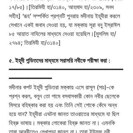
১৭/৮৫)।[তিরমিযী হা/৩১৪০, আহমাদ হা/২৩০৯, সনদ
সহীহ] ‘রূহ’ সম্পর্কিত প্রশ্নটি পুনরায় মদীনায় ইহূদীরা করলে
সেখানে একই জবাব দেওয়া হয়, যা মক্কায় সূরা বনু ইস্রাঈল
৮৫ আয়াত নাযিলের মাধ্যমে দেওয়া হয়েছিল।[মুসলিম হা/
২৭৯৪; তিরমিযী হা/৩১৪০]
৫. ইহূদী পন্ডিতদের মাধ্যমে সরাসরি নবীকে পরীক্ষা করা :
━━━━━━━━━━━━━━━━━━━━━━━━━━━━━━━━
━━━━━━━━━━━━
মদীনার কপট ইহূদী পন্ডিতরা মক্কায় এসে রাসূল (সাঃ)-কে
প্রশ্ন করল, বলুন তো শামে বসবাসকারী কোন নবীর ছেলেকে
মিসরে বহিষ্কার করা হয় এবং তিনি সেই শোকে কেঁদে অন্ধ
হয়ে যান? ইহূদীরা এঘটনা জানত তাওরাতের মাধ্যমে যা ছিল
হিব্রু ভাষায়। মক্কার লোকেরা হিব্রু জানত না। এমনকি
তারা আরবীতেও লেখাপড়া জানত না। তারা ইউসুফ নবী