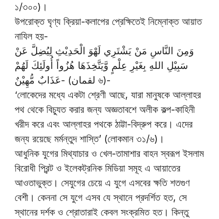
১/৩০০)।
উপরোক্ত ঘৃণ্য ক্রিয়া-কলাপের প্রেক্ষিতেই নিম্নোক্ত আয়াত
নাযিল হয়-
وَمِنَ النَّاسِ مَنْ يَشْتَرِي لَهْوَ الْحَدِيْثِ لِيُضِلَّ عَنْ
سَبِيْلِ اللهِ بِغَيْرِ عِلْمٍ وَّيَتَّخِذَهَا هُزُواً أُولَئِكَ لَهُمْ
عَذَابٌ مُّهِيْنٌ- (لقمان ৬)-
‘লোকেদের মধ্যে একটা শ্রেণী আছে, যারা মানুষকে আল্লাহর
পথ থেকে বিচ্যুত করার জন্য অজ্ঞতাবশে অলীক কল্প-কাহিনী
খরীদ করে এবং আল্লাহর পথকে ঠাট্টা-বিদ্রুপ করে। এদের
জন্য রয়েছে মর্মন্তুদ শাস্তি’ (লোকমান ৩১/৬)।
আধুনিক যুগের মিথ্যাচার ও খেল-তামাশার বাহন স্বরূপ ইসলাম
বিরোধী প্রিন্ট ও ইলেকট্রনিক মিডিয়া সমূহ এ আয়াতের
আওতাভুক্ত। সেযুগের চেয়ে এ যুগে এসবের ক্ষতি শতগুণ
বেশী। কেননা সে যুগে এসব যে স্থানে প্রদর্শিত হত, সে
স্থানের দর্শক ও শ্রোতারাই কেবল সংক্রমিত হত। কিন্তু