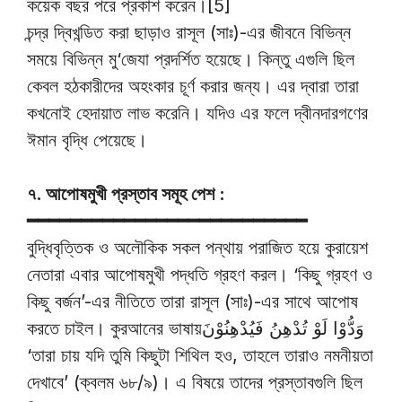
কয়েক বছর পরে প্রকাশ করেন।[5]
চন্দ্র দ্বিখন্ডিত করা ছাড়াও রাসূল (সাঃ)-এর জীবনে বিভিন্ন
সময়ে বিভিন্ন মু‘জেযা প্রদর্শিত হয়েছে। কিন্তু এগুলি ছিল
কেবল হঠকারীদের অহংকার চূর্ণ করার জন্য। এর দ্বারা তারা
কখনোই হেদায়াত লাভ করেনি। যদিও এর ফলে দ্বীনদারগণের
ঈমান বৃদ্ধি পেয়েছে।
৭. আপোষমুখী প্রস্তাব সমূহ পেশ :
━━━━━━━━━━━━━━━━━━━━━━━━━━
বুদ্ধিবৃত্তিক ও অলৌকিক সকল পন্থায় পরাজিত হয়ে কুরায়েশ
নেতারা এবার আপোষমুখী পদ্ধতি গ্রহণ করল। ‘কিছু গ্রহণ ও
কিছু বর্জন’-এর নীতিতে তারা রাসূল (সাঃ)-এর সাথে আপোষ
করতে চাইল। কুরআনের ভাষায়وَدُّوْا لَوْ تُدْهِنُ فَيُدْهِنُوْنَ
‘তারা চায় যদি তুমি কিছুটা শিথিল হও, তাহলে তারাও নমনীয়তা
দেখাবে’ (ক্বলম ৬৮/৯)। এ বিষয়ে তাদের প্রস্তাবগুলি ছিল