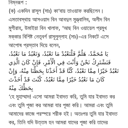
নিম্নরূপ :
(ক) একদিন রাসূল (সাঃ) কা‘বায় তাওয়াফ করছিলেন।
এমতাবস্থায় আসওয়াদ বিন আবদুল মুত্ত্বালিব, অলীদ বিন
মুগীরাহ, উমাইয়া বিন খালাফ, ‘আছ বিন ওয়ায়েল প্রমুখ
মক্কার বিশিষ্ট নেতৃবর্গ রাসূলুল্লাহ (সাঃ)-এর নিকটে এসে
আপোষ প্রস্তাব দিয়ে বলেন,
يَا مُحَمَّدُ، هَلُمَّ فَلْنَعْبُدْ مَا تَعْبُدُ، وَتَعْبُدُ مَا نَعْبُدُ،
فَنَشْتَرِكُ نَحْنُ وَأَنْتَ فِي الْأَمْرِ، فَإِنْ كَانَ الَّذِي
تَعْبُدُ خَيْرًا مِمَّا نَعْبُدُ، كُنَّا قَدْ أَخَذْنَا بِحَظِّنَا مِنْهُ، وَإِنْ
كَانَ مَا نَعْبُدُ خَيْرًا مِمَّا تَعْبُدُ، كُنْتَ قَدْ أَخَذْتَ
بِحَظِّكَ مِنْهُ
‘হে মুহাম্মাদ! এসো আমরা ইবাদত করি, তুমি যার ইবাদত কর
এবং তুমি পূজা কর আমরা যার পূজা করি। আমরা এবং তুমি
আমাদের কাজে পরস্পরে শরীক হই। অতঃপর তুমি যার ইবাদত
কর, তিনি যদি উত্তম হন আমরা যাদের পূজা করি তাদের