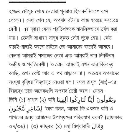
━━━━━━━━━━━━━━━━
হজ্জের মৌসুম শেষে নেতারা পুনরায় হিসাব-নিকাশে বসে
গেলেন। দেখা গেল যে, অপবাদ রটনায় কাজ হয়েছে সবচেয়ে
বেশী। এর দ্বারা যেমন প্রতিপক্ষকে মানসিকভাবে দুর্বল করা
যায়। তেমনি সাধারণ মানুষ দ্রুত সেটা লুফে নেয়। কেউ
যাচাই-বাছাই করতে চাইলে তো আমাদের কাছেই আসবে।
কেননা আমরাই সমাজের নেতা এবং আমরাই তার নিকটতম
আত্মীয় ও প্রতিবেশী। অতএব আমরাই যখন তার বিরুদ্ধে
বলছি, তখন কেউ আর এ পথ মাড়াবে না। অতএব অপবাদের
সংখ্যা বৃদ্ধির সিদ্ধান্ত নেওয়া হল। ফলে রাসূল (সাঃ)-এর
বিরুদ্ধে তারা অনেকগুলি অপবাদ তৈরী করল। যেমন-
তিনি (১) পাগল (২) কবি وَيَقُولُونَ أَئِنَّا لَتَارِكُوا آلِهَتِنَا
لِشَاعِرٍ مَّجْنُونٍ ‘তারা বলল, আমরা কি একজন কবি ও
পাগলের জন্য আমাদের উপাস্যদের পরিত্যাগ করব? (ছাফফাত
৩৭/৩৬)। (৩) জাদুকর (৪) মহা মিথ্যাবাদী وَقَالَ