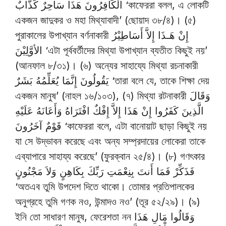
الْكَافِرُونَ هَذَا سَاحِرٌ كَذَّابٌ ‘কাফেররা বলল, এ লোকটি
একজন জাদুকর ও মহা মিথ্যাবাদী’ (ছোয়াদ ৩৮/৪)। (৫)
পুরাকালের উপাখ্যান বর্ণনাকারী إِنْ هَـذَا إِلاَّ أَسَاطِيْرُ
الأوَّلِيْنَ ‘এটা পূর্ববর্তীদের মিথ্যা উপাখ্যান ব্যতীত কিছুই নয়’
(আনফাল ৮/৩১)। (৬) অন্যের সাহায্যে মিথ্যা রচনাকারী
يَقُولُونَ إِنَّمَا يُعَلِّمُهُ بَشَرٌ ‘তারা বলে যে, তাকে শিক্ষা দেয়
একজন মানুষ’ (নাহল ১৬/১০৩), (৭) মিথ্যা রটনাকারী وَقَالَ
الَّذِينَ كَفَرُوا إِنْ هَذَا إِلاَّ إِفْكٌ افْتَرَاهُ وَأَعَانَهُ عَلَيْهِ
قَوْمٌ آخَرُونَ ‘কাফেররা বলে, এটা বানোয়াট ছাড়া কিছুই নয়
যা সে উদ্ভাবন করেছে এবং অন্য সম্প্রদায়ের লোকেরা তাকে
এব্যাপারে সাহায্য করেছে’ (ফুরক্বান ২৫/৪)। (৮) গণৎকার
فَذَكِّرْ فَمَا أَنتَ بِنِعْمَتِ رَبِّكَ بِكَاهِنٍ وَلاَ مَجْنُونٍ
‘অতএব তুমি উপদেশ দিতে থাকো। তোমার প্রতিপালকের
অনুগ্রহে তুমি গণক নও, উন্মাদও নও’ (তূর ৫২/২৯)। (৯)
ইনি তো সাধারণ মানুষ, ফেরেশতা নন وَقَالُوا مَالِ هَذَا