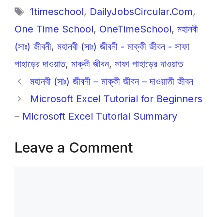
e
s
gr
s
er
y
e
Tags
1timeschool
,
DailyJobsCircular.Com
,
b
A
a
e
Li
One Time School
,
OneTimeSchool
,
মহানবী
o
p
m
n
n
o
p
g
k
(সাঃ) জীবনী
,
মহানবী (সাঃ) জীবনী - মাক্কী জীবন - সাফা
k
er
পাহাড়ের দাওয়াত
,
মাক্কী জীবন
,
সাফা পাহাড়ের দাওয়াত
মহানবী (সাঃ) জীবনী – মাক্কী জীবন – দাওয়াতী জীবন
Microsoft Excel Tutorial for Beginners
– Microsoft Excel Tutorial Summary
Leave a Comment
Comment