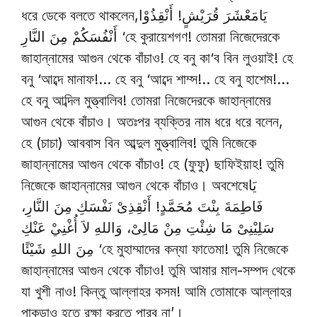
ধরে ডেকে বলতে থাকলেন,يَامَعْشَرَ قُرَيْشٍ! أَنْقِذُوْا
أَنْفُسَكُمْ مِنَ النَّارِ ‘হে কুরায়েশগণ! তোমরা নিজেদেরকে
জাহান্নামের আগুন থেকে বাঁচাও! হে বনু কা‘ব বিন লুওয়াই! হে
বনু ‘আব্দে মানাফ!… হে বনু ‘আব্দে শাম্স!.. হে বনু হাশেম!…
হে বনু আব্দিল মুত্ত্বালিব! তোমরা নিজেদেরকে জাহান্নামের
আগুন থেকে বাঁচাও। অতঃপর ব্যক্তির নাম ধরে ধরে বলেন,
হে (চাচা) আববাস বিন আব্দুল মুত্ত্বালিব! তুমি নিজেকে
জাহান্নামের আগুন থেকে বাঁচাও! হে (ফুফু) ছাফিইয়াহ! তুমি
নিজেকে জাহান্নামের আগুন থেকে বাঁচাও। অবশেষেيَا
فَاطِمَةَ بِنْتَ مُحَمَّدٍ! أَنْقِذِىْ نَفْسَكِ مِنَ النَّارِ،
سَلِيْنِىْ مَا شِئْتِ مِنْ مَالِىْ، وَاللهِ لاَ أُغْنِيْ عَنْكِ
مِنَ اللهِ شَيْئًا ‘হে মুহাম্মাদের কন্যা ফাতেমা! তুমি নিজেকে
জাহান্নামের আগুন থেকে বাঁচাও! তুমি আমার মাল-সম্পদ থেকে
যা খুশী নাও! কিন্তু আল্লাহর কসম! আমি তোমাকে আল্লাহর
পাকড়াও হতে রক্ষা করতে পারব না’।