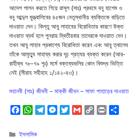
আদেশ পালন করতে গিয়ে রাসূল (সাঃ) প্রথমে বনু হাশেম ও
বনু আব্দুল মুত্ত্বালিবের ৪৫জন নেতৃস্থানীয় ব্যক্তিকে বাড়িতে
দাওয়াত দেন। কিন্তু আবু লাহাবের বিরোধিতার কারণে উক্ত
দাওয়াত ব্যর্থ হলে পুনরায় দ্বিতীয়বার তাদেরকে দাওয়াত দেন।
তখন আবু লাহাব প্রকাশ্যে বিরোধিতা করেন এবং আবু ত্বালেব
তাঁকে আমৃত্যু সাহায্য করার দৃঢ় প্রত্যয় ব্যক্ত করেন (আর-
রাহীক্ব ৭৮-৭৯ পৃঃ) মর্মে বক্তব্যগুলির কোন বিশুদ্ধ ভিত্তি
নেই (সীরাহ সহীহাহ ১/১৪২-৪৩)।
মহানবী (সাঃ) জীবনী – মাক্কী জীবন – সাফা পাহাড়ের দাওয়াত
F
W
T
M
T
G
C
P
S
a
h
el
e
w
m
o
ri
h
c
at
e
s
itt
ail
p
nt
ar
Categories
ইসলামিক