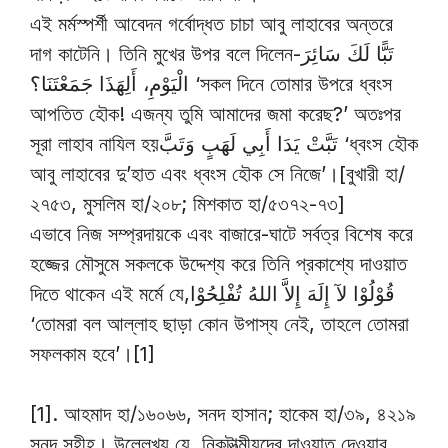
এই মর্মস্পর্শী আবেদন গর্বোদ্ধত চাচা আবু লাহাবের অন্তরে
দাগ কাটেনি। তিনি মুখের উপর বলে দিলেন-تَبًّا لَكَ سَائِرَ
الْيَوْمِ، أَلِهَذَا جَمَعْتَنَا؟ ‘সকল দিনে তোমার উপরে ধ্বংস
আপতিত হৌক! এজন্য তুমি আমাদের জমা করেছ?’ অতঃপর
সূরা লাহাব নাযিল হয়تَبَّتْ يَدَا أَبِي لَهَبٍ وَتَبَّ ‘ধ্বংস হৌক
আবু লাহাবের দু’হাত এবং ধ্বংস হৌক সে নিজে’।[বুখারী হা/
২৭৫৩, মুসলিম হা/২০৮; মিশকাত হা/৫৩৭২-৭৩]
এভাবে নিজ সম্প্রদায়কে এবং বাজারে-ঘাটে সর্বত্র বিশেষ করে
হজ্জের মৌসুমে সকলকে উদ্দেশ্য করে তিনি প্রকাশ্যে দাওয়াত
দিতে থাকেন এই মর্মে যে,قُوْلُوْا لآ إِلَهَ إِلاَّ اللهُ تُفْلِحُوْا
‘তোমরা বল আল্লাহ ছাড়া কোন উপাস্য নেই, তাহলে তোমরা
সফলকাম হবে’।[1]
[1]. আহমাদ হা/১৬০৬৬, সনদ হাসান; হাকেম হা/৩৯, ৪২১৯
সনদ সহীহ। উল্লেখ্য যে, নিকটাত্মীয়দের দাওয়াত দেওয়ার