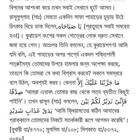
বিপদের আশংকা করে তখন সবাই সেখানে ছুটে আসত।
রাসূলুল্লাহ (সাঃ) সেমতে একদিন সাফা পাহাড়ের চূড়ায় উঠে
চিৎকার দিয়ে ডাক দিলেন,يَا صَبَاحَاه (প্রত্যুষে সবাই সমবেত
হও!)। কুরায়েশ বংশের সকল গোত্রের লোক দ্রুত সেখানে
জমা হয়ে গেল। অতঃপর তিনি বললেন, হে কুরায়েশগণ! আমি
যদি বলি, এই পাহাড়ের অপর পার্শ্বে একদল শক্তিশালী
শত্রুসৈন্য তোমাদের উপরে হামলার জন্য অপেক্ষা করছে,
তাহলে কি তোমরা সে কথা বিশ্বাস করবে? সকলে সমস্বরে
বলে উঠল, অবশ্যই করব। কেননা مَا جَرَّبْنَا عَلَيْكَ إِلاَّ
صِدْقًا ‘আমরা এযাবৎ তোমার কাছ থেকে সত্য ব্যতীত কিছুই
পাইনি’। তখন রাসূল (সাঃ) বললেন, فَإِنِّىْ نَذِيْرٌ لَكُمْ بَيْنَ
يَدَىْ عَذَابٍ شَدِيْدٍ ‘আমি ক্বিয়ামতের কঠিন আযাবের
প্রাক্কালে তোমাদের নিকটে সতর্ককারী রূপে আগমন করেছি’।
[বুখারী হা/৪৭৭০; মুসলিম হা/২০৮; মিশকাত হা/৫৩৭২,
৫৮৪৬]