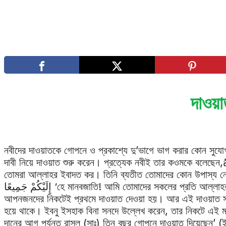
দাওয়া
নবীদের দাওয়াতকে গোপনে ও প্রকাশ্যে দু’ভাগে ভাগ করার কোন সুযোগ
দাবী নিয়ে দাওয়াত শুরু করেন। প্রত্যেক নবীই তার কওমকে বলেছেন,يَا قَوْمِ اعْبُدُوا اللهَ مَا لَكُمْ مِنْ إِلَهٍ غَيْرُهُ ‘হে আমার কওম!
তোমরা আল্লাহর ইবাদত কর। তিনি ব্যতীত তোমাদের কোন উপাস্য নেই’।[1] আমাদের নবীও বলেছেন,ِ
إِلَيْكُمْ جَمِيعًا ‘হে মানবজাতি! আমি তোমাদের সকলের প্রতি আল্লাহর প্রেরিত রাসূল..’ (আ‘রাফ ৭/১৫৮)। তবে এটাই স্বাভাবিক যে,
আপনজনদের নিকটেই প্রথমে দাওয়াত দেওয়া হয়। আর এই দাওয়াত স্থ
হয়ে থাকে। ইবনু ইসহাক বিনা সনদে উল্লেখ করেন, তার নিকটে এই মর্ম
দানের আগ পর্যন্ত রাসূল (সাঃ) তিন বছর গোপনে দাওয়াত দিয়েছেন’ 