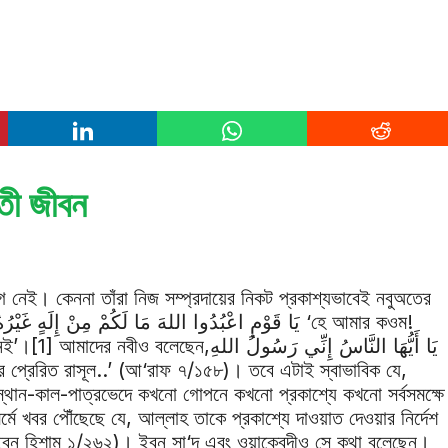
তী জীবন
 নেই। কেননা তাঁরা নিজ সম্প্রদায়ের নিকট প্রকাশ্যভাবেই নবুঅতের
يَا أَيُّهَا النَّاسُ إِنِّي رَسُولُ الله
ান-কাল-পাত্রভেদে কখনো গোপনে কখনো প্রকাশ্যে কখনো সর্বসমক্ষে
ে খবর পৌঁছেছে যে, আল্লাহ তাকে প্রকাশ্যে দাওয়াত দেওয়ার নির্দেশ
(ইবনু হিশাম ১/২৬২)। ইবনু সা‘দ এবং ওয়াক্বেদীও সে কথা বলেছেন।