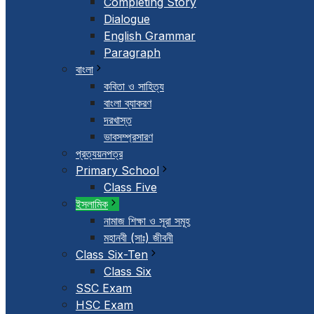
Completing Story
Dialogue
English Grammar
Paragraph
বাংলা
কবিতা ও সাহিত্য
বাংলা ব্যাকরণ
দরখাস্ত
ভাবসম্প্রসারণ
প্রত্যয়নপত্র
Primary School
Class Five
ইসলামিক
নামাজ শিক্ষা ও সূরা সমূহ
মহানবী (সাঃ) জীবনী
Class Six-Ten
Class Six
SSC Exam
HSC Exam