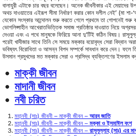
বালাযুরী এটাকে চার বছর বলেছেন। অনেক জীবনীকার এই মেয়াদের উপর 
অথচ দাওয়াতের এইরূপ সীমা নির্ধারণ করার কোন দলীল নেই’ (মা শা-
যেকোন সংস্কার আন্দোলন শুরু করতে গেলে প্রথমে তা গোপনেই শুরু 
ভোগলিপ্সাহীন আখেরাতভিত্তিক সমাজ প্রতিষ্ঠার দাওয়াত নিয়ে অগ্রস
দেওয়া এবং এ পথে মানুষকে ফিরিয়ে আনা দু’টিই কঠিন বিষয়। রাসূলুল
পরেই খাদীজার সাথে তিনি সে সময়ে মক্কার বয়োবৃদ্ধ সেরা বিদ্বান 
ভবিষ্যৎ বিরোধিতা ও আসন্ন বিপদ সম্পর্কে সাবধান করে দেন। ফলে 
উসমান প্রমুখদের মত মক্কার সেরা ও প্রসিদ্ধ ব্যক্তিগণের ইসলা
মাক্কী জীবন
মাদানী জীবন
নবী চরিত
মহানবী (সাঃ) জীবনী – মাক্কী জীবন –
আরব জাতি
মহানবী (সাঃ) জীবনী – মাক্কী জীবন –
মক্কা ও ইসমাঈল বংশ
মহানবী (সাঃ) জীবনী – মাক্কী জীবন –
রাসূলুল্লাহ (সাঃ) এর 