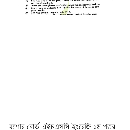
যশোর বোর্ড এইচএসসি ইংরেজি ১ম পত্র