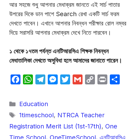
আর সহজে শুধু আপনার মেধাক্রম জানতে এই সার্চ পাতার
উপরের দিকে ডান পাশে Search রেখা একটি সার্চ ফরম
দেখতে পাবেন। এখানে আপনার নিবন্ধন পরীক্ষার রোল নম্বর
দিয়ে সরাসরি আপনার মেধাক্রম দেখে নিতে পারবেন।
১ থেকে ১৭তম পর্যন্ত এনটিআরসিএ শিক্ষক নিবন্ধন
মেধাতালিকা দেখতে অসুবিধা হলে আমাদের জানাতে পারেন।
F
W
T
M
T
G
C
P
S
a
h
el
e
w
m
o
ri
h
c
at
e
s
itt
ail
p
nt
ar
Categories
Education
e
s
gr
s
er
y
e
Tags
1timeschool
,
NTRCA Teacher
b
A
a
e
Li
Registration Merit List (1st-17th)
,
One
o
p
m
n
n
o
p
g
k
Time School
,
OneTimeSchool
,
এনটিআরসিএ