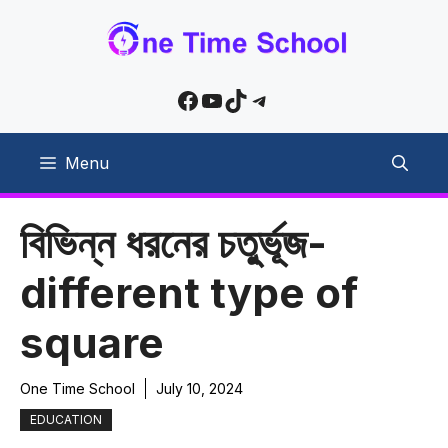
Skip
to
content
Facebook
YouTube
TikTok
Telegram
Menu
বিভিন্ন ধরনের চতু্র্ভূজ-
different type of
square
One Time School
July 10, 2024
EDUCATION