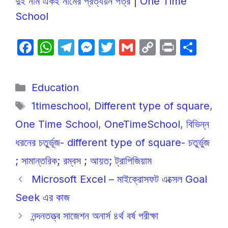
দুই নাম একই নামের প্রত্যয়ন পত্র | One Time
School
F
W
T
M
T
G
C
P
S
a
h
el
e
w
m
o
ri
h
c
at
e
s
itt
ail
p
nt
ar
Categories
Education
e
s
gr
s
er
y
e
Tags
1timeschool
,
Different type of square
,
b
A
a
e
Li
One Time School
,
OneTimeSchool
,
বিভিন্ন
o
p
m
n
n
o
p
g
k
ধরনের চতু্র্ভূজ- different type of square- চতুর্ভুজ
k
er
; সামান্তরিক; রম্বস ; আয়ত; ট্রাপিজিয়াম
Microsoft Excel – মাইক্রোসফট এক্সেল Goal
Seek এর কাজ
নন্দনতত্ত্ব সাজেশন অনার্স ৪র্থ বর্ষ পরীক্ষা