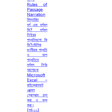
Rules of
Passage
Narration
বিস্তারিত
বর্গ এবং বর্গমূল
কি? বর্গমূল
নির্ণয়ের
পদ্ধতিগুলো কি
কি?মৌলিক
গুণনীয়ক পদ্ধতি
ও ভাগ
পদ্ধতিতে
বর্গমূল নির্ণয়
আলোচনা
Microsoft
Excel –
মাইক্রোসফট
এক্সেল
প্রোগ্রাম চালু
করা ও বন্ধ
করা।
(পর্ব-০২)