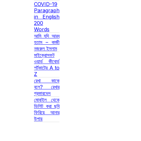
COVID-19
Paragraph
in English
200
Words
আমি যদি আরব
হতাম – কাজী
নজরুল ইসলাম
মাইক্রোসফট
ওয়ার্ড কীবোর্ড
শর্টকাটের A to
Z
রেখা কাকে
বলে? রেখার
প্রকারভেদ
মোবাইল থেকে
ডিলিট করা ছবি
ফিরিয়ে আনার
উপায়