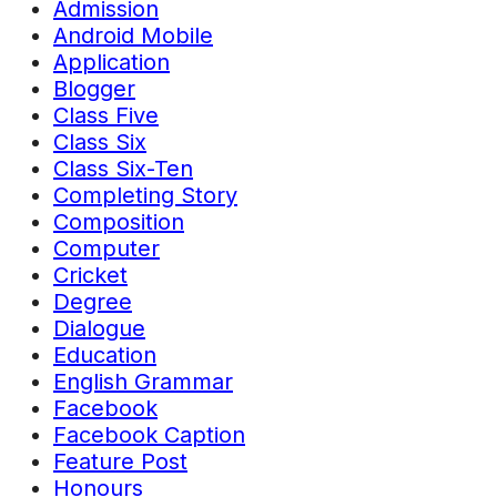
Admission
Android Mobile
Application
Blogger
Class Five
Class Six
Class Six-Ten
Completing Story
Composition
Computer
Cricket
Degree
Dialogue
Education
English Grammar
Facebook
Facebook Caption
Feature Post
Honours