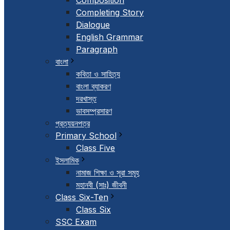
Composition
Completing Story
Dialogue
English Grammar
Paragraph
বাংলা
কবিতা ও সাহিত্য
বাংলা ব্যাকরণ
দরখাস্ত
ভাবসম্প্রসারণ
প্রত্যয়নপত্র
Primary School
Class Five
ইসলামিক
নামাজ শিক্ষা ও সূরা সমূহ
মহানবী (সাঃ) জীবনী
Class Six-Ten
Class Six
SSC Exam