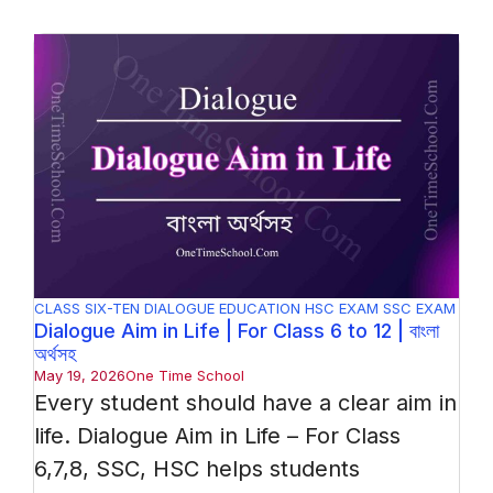
CLASS SIX-TEN
DIALOGUE
EDUCATION
HSC EXAM
SSC EXAM
Dialogue Aim in Life | For Class 6 to 12 | বাংলা
অর্থসহ
May 19, 2026
One Time School
Every student should have a clear aim in
life. Dialogue Aim in Life – For Class
6,7,8, SSC, HSC helps students