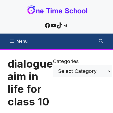
Skip
to
content
Facebook
YouTube
TikTok
Telegram
Menu
dialogue
Categories
aim in
life for
class 10