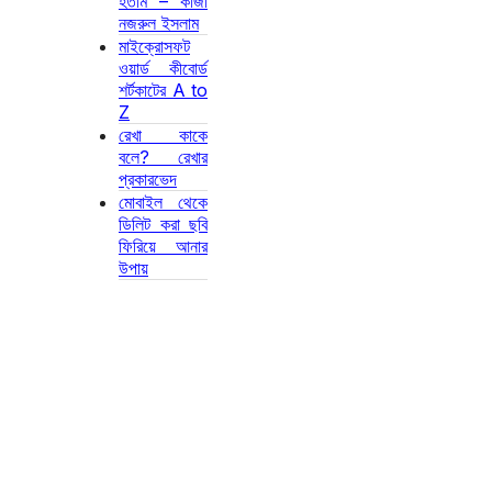
হতাম – কাজী
নজরুল ইসলাম
মাইক্রোসফট
ওয়ার্ড কীবোর্ড
শর্টকাটের A to
Z
রেখা কাকে
বলে? রেখার
প্রকারভেদ
মোবাইল থেকে
ডিলিট করা ছবি
ফিরিয়ে আনার
উপায়