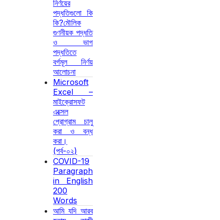
নির্ণয়ের
পদ্ধতিগুলো কি
কি?মৌলিক
গুণনীয়ক পদ্ধতি
ও ভাগ
পদ্ধতিতে
বর্গমূল নির্ণয়
আলোচনা
Microsoft
Excel –
মাইক্রোসফট
এক্সেল
প্রোগ্রাম চালু
করা ও বন্ধ
করা।
(পর্ব-০২)
COVID-19
Paragraph
in English
200
Words
আমি যদি আরব