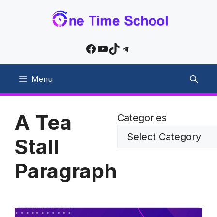
Skip
to
content
Facebook
YouTube
TikTok
Telegram
Menu
A Tea
Categories
Stall
Paragraph