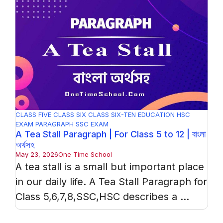
CLASS FIVE
CLASS SIX
CLASS SIX-TEN
EDUCATION
HSC
EXAM
PARAGRAPH
SSC EXAM
A Tea Stall Paragraph | For Class 5 to 12 | বাংলা
অর্থসহ
May 23, 2026
One Time School
A tea stall is a small but important place
in our daily life. A Tea Stall Paragraph for
Class 5,6,7,8,SSC,HSC describes a ...