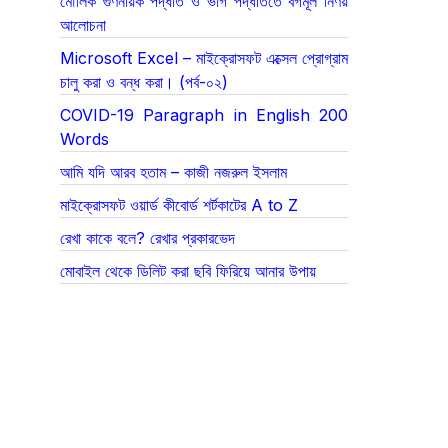
মৌলিক গুণনীয়ক পদ্ধতি ও ভাগ পদ্ধতিতে বর্গমূল নির্ণয়
আলোচনা
Microsoft Excel – মাইক্রোসফট এক্সেল প্রোগ্রাম
চালু করা ও বন্ধ করা। (পর্ব-০২)
COVID-19 Paragraph in English 200
Words
আমি যদি আরব হতাম – কাজী নজরুল ইসলাম
মাইক্রোসফট ওয়ার্ড কীবোর্ড শর্টকাটের A to Z
রেখা কাকে বলে? রেখার প্রকারভেদ
মোবাইল থেকে ডিলিট করা ছবি ফিরিয়ে আনার উপায়