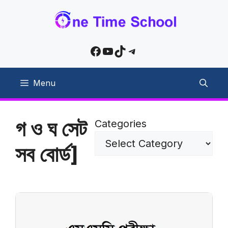
Skip
to
content
Facebook
YouTube
TikTok
Telegram
Menu
গ ও ঘ সেট
Categories
সব বোর্ড]