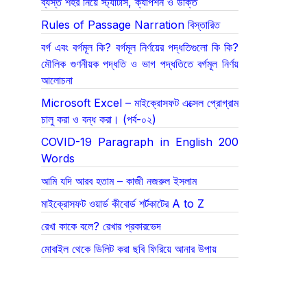
ব্যস্ত শহর নিয়ে স্ট্যাটাস, ক্যাপশন ও উক্তি
Rules of Passage Narration বিস্তারিত
বর্গ এবং বর্গমূল কি? বর্গমূল নির্ণয়ের পদ্ধতিগুলো কি কি?
মৌলিক গুণনীয়ক পদ্ধতি ও ভাগ পদ্ধতিতে বর্গমূল নির্ণয়
আলোচনা
Microsoft Excel – মাইক্রোসফট এক্সেল প্রোগ্রাম
চালু করা ও বন্ধ করা। (পর্ব-০২)
COVID-19 Paragraph in English 200
Words
আমি যদি আরব হতাম – কাজী নজরুল ইসলাম
মাইক্রোসফট ওয়ার্ড কীবোর্ড শর্টকাটের A to Z
রেখা কাকে বলে? রেখার প্রকারভেদ
মোবাইল থেকে ডিলিট করা ছবি ফিরিয়ে আনার উপায়