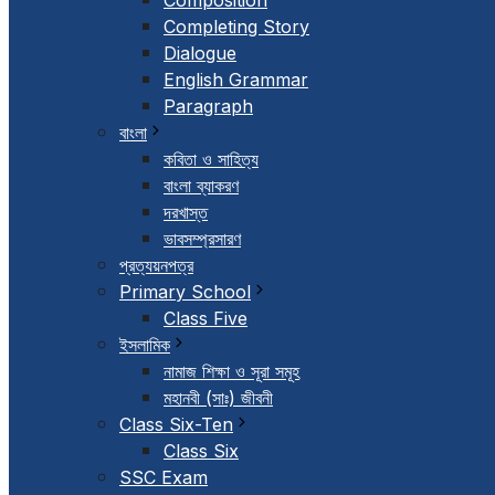
Composition
Completing Story
Dialogue
English Grammar
Paragraph
বাংলা
কবিতা ও সাহিত্য
বাংলা ব্যাকরণ
দরখাস্ত
ভাবসম্প্রসারণ
প্রত্যয়নপত্র
Primary School
Class Five
ইসলামিক
নামাজ শিক্ষা ও সূরা সমূহ
মহানবী (সাঃ) জীবনী
Class Six-Ten
Class Six
SSC Exam