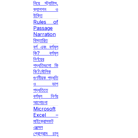
নিয়ে স্ট্যাটাস,
ক্যাপশন ও
উক্তি
Rules of
Passage
Narration
বিস্তারিত
বর্গ এবং বর্গমূল
কি? বর্গমূল
নির্ণয়ের
পদ্ধতিগুলো কি
কি?মৌলিক
গুণনীয়ক পদ্ধতি
ও ভাগ
পদ্ধতিতে
বর্গমূল নির্ণয়
আলোচনা
Microsoft
Excel –
মাইক্রোসফট
এক্সেল
প্রোগ্রাম চালু