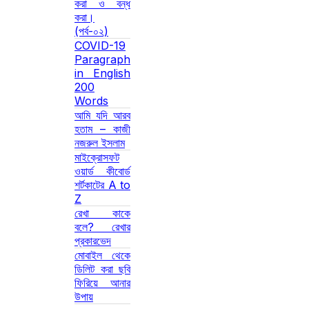
করা ও বন্ধ
করা।
(পর্ব-০২)
COVID-19
Paragraph
in English
200
Words
আমি যদি আরব
হতাম – কাজী
নজরুল ইসলাম
মাইক্রোসফট
ওয়ার্ড কীবোর্ড
শর্টকাটের A to
Z
রেখা কাকে
বলে? রেখার
প্রকারভেদ
মোবাইল থেকে
ডিলিট করা ছবি
ফিরিয়ে আনার
উপায়