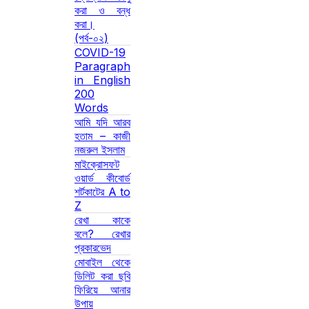
করা ও বন্ধ
করা।
(পর্ব-০২)
COVID-19
Paragraph
in English
200
Words
আমি যদি আরব
হতাম – কাজী
নজরুল ইসলাম
মাইক্রোসফট
ওয়ার্ড কীবোর্ড
শর্টকাটের A to
Z
রেখা কাকে
বলে? রেখার
প্রকারভেদ
মোবাইল থেকে
ডিলিট করা ছবি
ফিরিয়ে আনার
উপায়