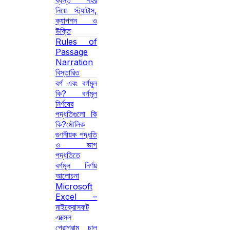
ব্যস্ত শহর
নিয়ে স্ট্যাটাস,
ক্যাপশন ও
উক্তি
Rules of
Passage
Narration
বিস্তারিত
বর্গ এবং বর্গমূল
কি? বর্গমূল
নির্ণয়ের
পদ্ধতিগুলো কি
কি?মৌলিক
গুণনীয়ক পদ্ধতি
ও ভাগ
পদ্ধতিতে
বর্গমূল নির্ণয়
আলোচনা
Microsoft
Excel –
মাইক্রোসফট
এক্সেল
প্রোগ্রাম চালু