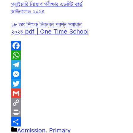
প্রাইমারি নিয়োগ পরীক্ষার এডমিট কার্ড
ডাউনলোড ২০২৪
১৮ তম শিক্ষক নিবন্ধন প্রশ্ন সমাধান
২০২৪ pdf | One Time School
Facebook
WhatsApp
Telegram
Messenger
Twitter
Gmail
Copy
Link
Print
Categories
Admission
,
Primary
Share