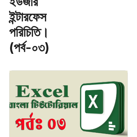
ইউজার
ইন্টারফেস
পরিচিতি।
(পর্ব-০৩)