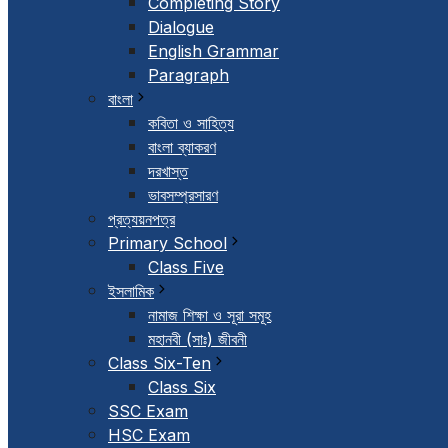
Completing Story
Dialogue
English Grammar
Paragraph
বাংলা
কবিতা ও সাহিত্য
বাংলা ব্যাকরণ
দরখাস্ত
ভাবসম্প্রসারণ
প্রত্যয়নপত্র
Primary School
Class Five
ইসলামিক
নামাজ শিক্ষা ও সূরা সমূহ
মহানবী (সাঃ) জীবনী
Class Six-Ten
Class Six
SSC Exam
HSC Exam