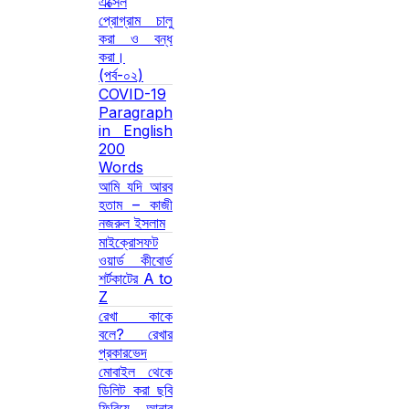
এক্সেল
প্রোগ্রাম চালু
করা ও বন্ধ
করা।
(পর্ব-০২)
COVID-19
Paragraph
in English
200
Words
আমি যদি আরব
হতাম – কাজী
নজরুল ইসলাম
মাইক্রোসফট
ওয়ার্ড কীবোর্ড
শর্টকাটের A to
Z
রেখা কাকে
বলে? রেখার
প্রকারভেদ
মোবাইল থেকে
ডিলিট করা ছবি
ফিরিয়ে আনার