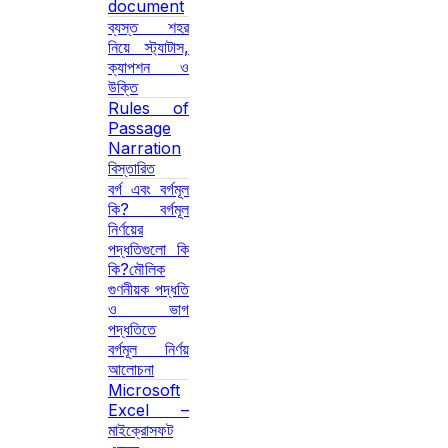
document
ব্যস্ত শহর
নিয়ে স্ট্যাটাস,
ক্যাপশন ও
উক্তি
Rules of
Passage
Narration
বিস্তারিত
বর্গ এবং বর্গমূল
কি? বর্গমূল
নির্ণয়ের
পদ্ধতিগুলো কি
কি?মৌলিক
গুণনীয়ক পদ্ধতি
ও ভাগ
পদ্ধতিতে
বর্গমূল নির্ণয়
আলোচনা
Microsoft
Excel –
মাইক্রোসফট