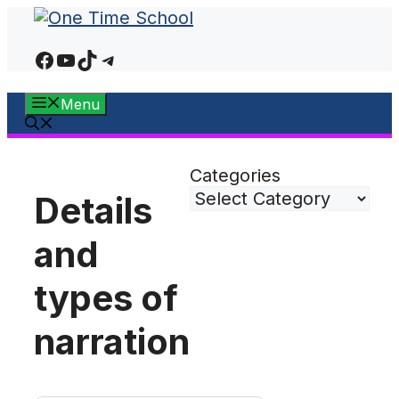
Skip
to
Facebook
YouTube
TikTok
Telegram
content
Menu
Categories
Details
and
types of
narration