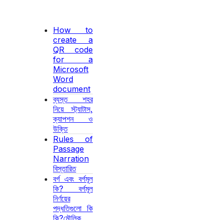
How to
create a
QR code
for a
Microsoft
Word
document
ব্যস্ত শহর
নিয়ে স্ট্যাটাস,
ক্যাপশন ও
উক্তি
Rules of
Passage
Narration
বিস্তারিত
বর্গ এবং বর্গমূল
কি? বর্গমূল
নির্ণয়ের
পদ্ধতিগুলো কি
কি?মৌলিক