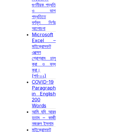
গুণনীয়ক পদ্ধতি
ও ভাগ
পদ্ধতিতে
বর্গমূল নির্ণয়
আলোচনা
Microsoft
Excel –
মাইক্রোসফট
এক্সেল
প্রোগ্রাম চালু
করা ও বন্ধ
করা।
(পর্ব-০২)
COVID-19
Paragraph
in English
200
Words
আমি যদি আরব
হতাম – কাজী
নজরুল ইসলাম
মাইক্রোসফট