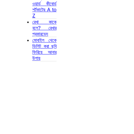
ওয়ার্ড কীবোর্ড
শর্টকাটের A to
Z
রেখা কাকে
বলে? রেখার
প্রকারভেদ
মোবাইল থেকে
ডিলিট করা ছবি
ফিরিয়ে আনার
উপায়