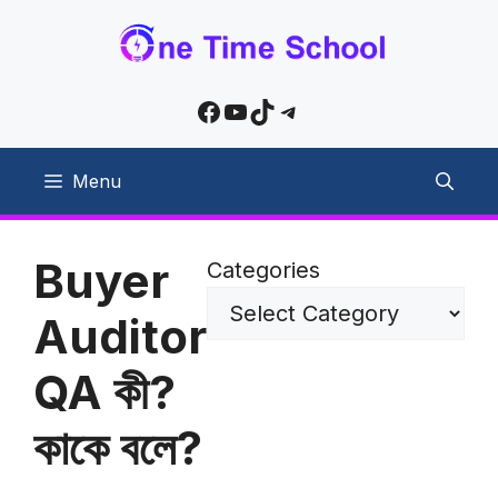
Skip
to
content
Facebook
YouTube
TikTok
Telegram
Menu
Buyer
Categories
Auditor
QA কী?
কাকে বলে?