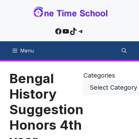
Skip
to
content
Facebook
YouTube
TikTok
Telegram
Menu
Bengal
Categories
History
Suggestion
Honors 4th