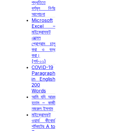
পদ্ধতিতে
বর্গমূল নির্ণয়
আলোচনা
Microsoft
Excel –
মাইক্রোসফট
এক্সেল
প্রোগ্রাম চালু
করা ও বন্ধ
করা।
(পর্ব-০২)
COVID-19
Paragraph
in English
200
Words
আমি যদি আরব
হতাম – কাজী
নজরুল ইসলাম
মাইক্রোসফট
ওয়ার্ড কীবোর্ড
শর্টকাটের A to