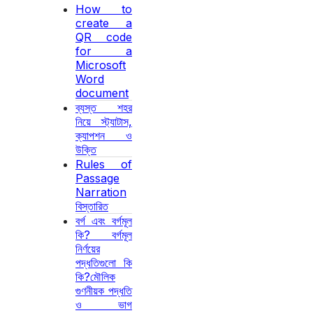
How to
create a
QR code
for a
Microsoft
Word
document
ব্যস্ত শহর
নিয়ে স্ট্যাটাস,
ক্যাপশন ও
উক্তি
Rules of
Passage
Narration
বিস্তারিত
বর্গ এবং বর্গমূল
কি? বর্গমূল
নির্ণয়ের
পদ্ধতিগুলো কি
কি?মৌলিক
গুণনীয়ক পদ্ধতি
ও ভাগ