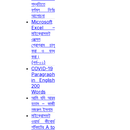
পদ্ধতিতে
বর্গমূল নির্ণয়
আলোচনা
Microsoft
Excel –
মাইক্রোসফট
এক্সেল
প্রোগ্রাম চালু
করা ও বন্ধ
করা।
(পর্ব-০২)
COVID-19
Paragraph
in English
200
Words
আমি যদি আরব
হতাম – কাজী
নজরুল ইসলাম
মাইক্রোসফট
ওয়ার্ড কীবোর্ড
শর্টকাটের A to