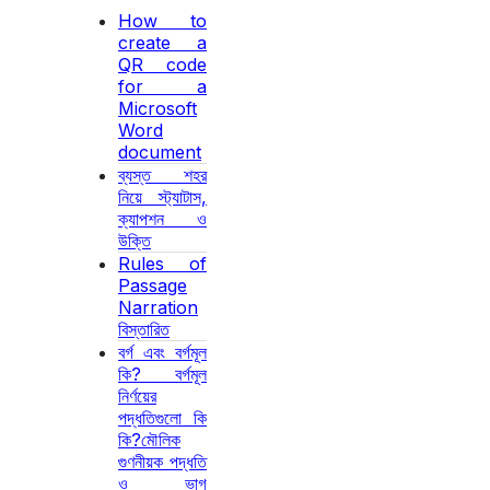
How to
create a
QR code
for a
Microsoft
Word
document
ব্যস্ত শহর
নিয়ে স্ট্যাটাস,
ক্যাপশন ও
উক্তি
Rules of
Passage
Narration
বিস্তারিত
বর্গ এবং বর্গমূল
কি? বর্গমূল
নির্ণয়ের
পদ্ধতিগুলো কি
কি?মৌলিক
গুণনীয়ক পদ্ধতি
ও ভাগ