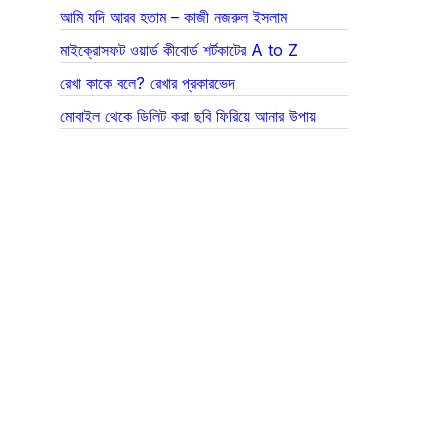
আমি যদি আরব হতাম – কাজী নজরুল ইসলাম
মাইক্রোসফট ওয়ার্ড কীবোর্ড শর্টকাটের A to Z
রেখা কাকে বলে? রেখার প্রকারভেদ
মোবাইল থেকে ডিলিট করা ছবি ফিরিয়ে আনার উপায়