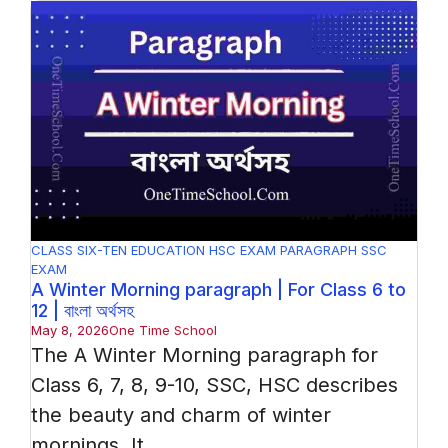
CLASS SIX-TEN
EDUCATION
HSC EXAM
PARAGRAPH
SSC
EXAM
A Winter Morning paragraph | For Class 6 to
12 | বাংলা অর্থসহ
May 8, 2026
One Time School
The A Winter Morning paragraph for
Class 6, 7, 8, 9-10, SSC, HSC describes
the beauty and charm of winter
mornings. It ...