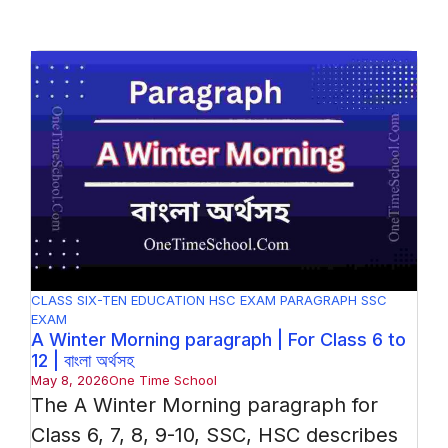
CLASS SIX-TEN
EDUCATION
HSC EXAM
PARAGRAPH
SSC
EXAM
A Winter Morning paragraph | For Class 6 to
12 | বাংলা অর্থসহ
May 8, 2026
One Time School
The A Winter Morning paragraph for
Class 6, 7, 8, 9-10, SSC, HSC describes