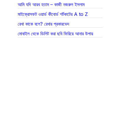
আমি যদি আরব হতাম – কাজী নজরুল ইসলাম
মাইক্রোসফট ওয়ার্ড কীবোর্ড শর্টকাটের A to Z
রেখা কাকে বলে? রেখার প্রকারভেদ
মোবাইল থেকে ডিলিট করা ছবি ফিরিয়ে আনার উপায়