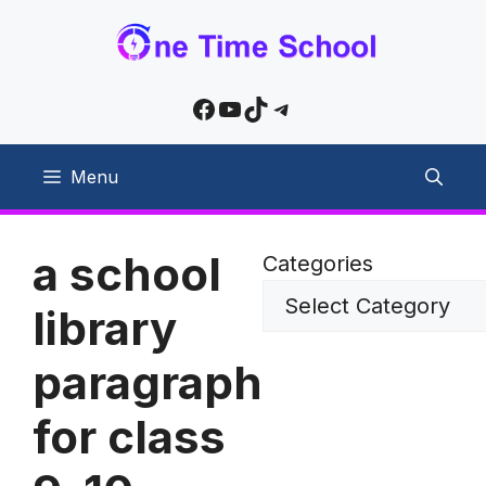
Skip
to
content
Facebook
YouTube
TikTok
Telegram
Menu
a school
Categories
library
paragraph
for class