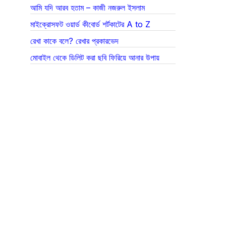
আমি যদি আরব হতাম – কাজী নজরুল ইসলাম
মাইক্রোসফট ওয়ার্ড কীবোর্ড শর্টকাটের A to Z
রেখা কাকে বলে? রেখার প্রকারভেদ
মোবাইল থেকে ডিলিট করা ছবি ফিরিয়ে আনার উপায়