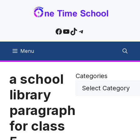
Skip
to
content
Facebook
YouTube
TikTok
Telegram
Menu
a school
Categories
library
paragraph
for class