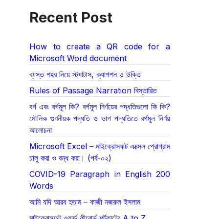
Recent Post
How to create a QR code for a
Microsoft Word document
ব্যস্ত শহর নিয়ে স্ট্যাটাস, ক্যাপশন ও উক্তি
Rules of Passage Narration বিস্তারিত
বর্গ এবং বর্গমূল কি? বর্গমূল নির্ণয়ের পদ্ধতিগুলো কি কি?
মৌলিক গুণনীয়ক পদ্ধতি ও ভাগ পদ্ধতিতে বর্গমূল নির্ণয়
আলোচনা
Microsoft Excel – মাইক্রোসফট এক্সেল প্রোগ্রাম
চালু করা ও বন্ধ করা। (পর্ব-০২)
COVID-19 Paragraph in English 200
Words
আমি যদি আরব হতাম – কাজী নজরুল ইসলাম
মাইক্রোসফট ওয়ার্ড কীবোর্ড শর্টকাটের A to Z