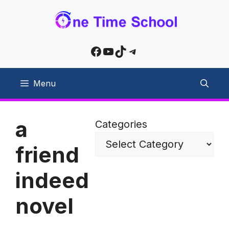
Skip
to
content
Facebook
YouTube
TikTok
Telegram
Menu
a
Categories
friend
indeed
novel