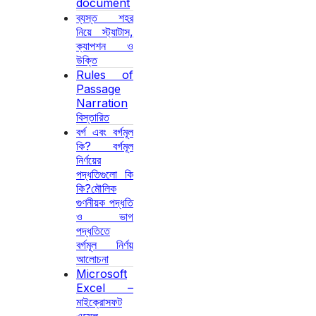
document
ব্যস্ত শহর
নিয়ে স্ট্যাটাস,
ক্যাপশন ও
উক্তি
Rules of
Passage
Narration
বিস্তারিত
বর্গ এবং বর্গমূল
কি? বর্গমূল
নির্ণয়ের
পদ্ধতিগুলো কি
কি?মৌলিক
গুণনীয়ক পদ্ধতি
ও ভাগ
পদ্ধতিতে
বর্গমূল নির্ণয়
আলোচনা
Microsoft
Excel –
মাইক্রোসফট