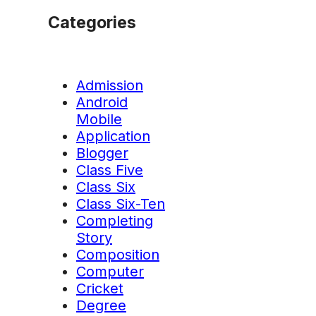
Categories
Admission
Android
Mobile
Application
Blogger
Class Five
Class Six
Class Six-Ten
Completing
Story
Composition
Computer
Cricket
Degree