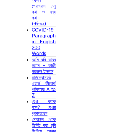
এক্সেল
প্রোগ্রাম চালু
করা ও বন্ধ
করা।
(পর্ব-০২)
COVID-19
Paragraph
in English
200
Words
আমি যদি আরব
হতাম – কাজী
নজরুল ইসলাম
মাইক্রোসফট
ওয়ার্ড কীবোর্ড
শর্টকাটের A to
Z
রেখা কাকে
বলে? রেখার
প্রকারভেদ
মোবাইল থেকে
ডিলিট করা ছবি
ফিরিয়ে আনার