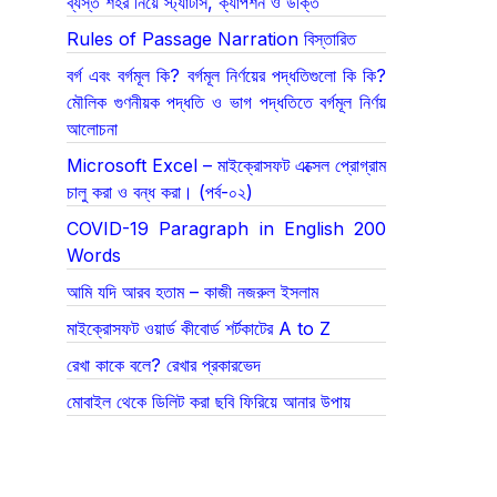
ব্যস্ত শহর নিয়ে স্ট্যাটাস, ক্যাপশন ও উক্তি
Rules of Passage Narration বিস্তারিত
বর্গ এবং বর্গমূল কি? বর্গমূল নির্ণয়ের পদ্ধতিগুলো কি কি?
মৌলিক গুণনীয়ক পদ্ধতি ও ভাগ পদ্ধতিতে বর্গমূল নির্ণয়
আলোচনা
Microsoft Excel – মাইক্রোসফট এক্সেল প্রোগ্রাম
চালু করা ও বন্ধ করা। (পর্ব-০২)
COVID-19 Paragraph in English 200
Words
আমি যদি আরব হতাম – কাজী নজরুল ইসলাম
মাইক্রোসফট ওয়ার্ড কীবোর্ড শর্টকাটের A to Z
রেখা কাকে বলে? রেখার প্রকারভেদ
মোবাইল থেকে ডিলিট করা ছবি ফিরিয়ে আনার উপায়