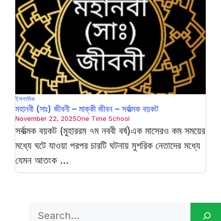
ইসলামিক
মহানবী (সাঃ) জীবনী – মাক্কী জীবন – সর্বাত্মক বয়কট
November 22, 2025
One Time School
সর্বাত্মক বয়কট (মুহাররম ৭ম নববী বর্ষ)এক মাসেরও কম সময়ের
মধ্যে ঘটে যাওয়া পরপর চারটি ঘটনায় মুশরিক নেতাদের মধ্যে
যেমন আতংক ...
Search