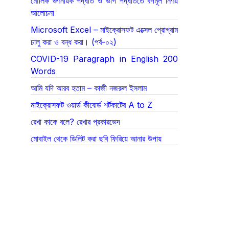
মৌলিক গুণনীয়ক পদ্ধতি ও ভাগ পদ্ধতিতে বর্গমূল নির্ণয়
আলোচনা
Microsoft Excel – মাইক্রোসফট এক্সেল প্রোগ্রাম
চালু করা ও বন্ধ করা। (পর্ব-০২)
COVID-19 Paragraph in English 200
Words
আমি যদি আরব হতাম – কাজী নজরুল ইসলাম
মাইক্রোসফট ওয়ার্ড কীবোর্ড শর্টকাটের A to Z
রেখা কাকে বলে? রেখার প্রকারভেদ
মোবাইল থেকে ডিলিট করা ছবি ফিরিয়ে আনার উপায়