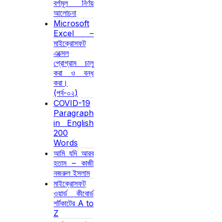
বর্গমূল নির্ণয়
আলোচনা
Microsoft
Excel –
মাইক্রোসফট
এক্সেল
প্রোগ্রাম চালু
করা ও বন্ধ
করা।
(পর্ব-০২)
COVID-19
Paragraph
in English
200
Words
আমি যদি আরব
হতাম – কাজী
নজরুল ইসলাম
মাইক্রোসফট
ওয়ার্ড কীবোর্ড
শর্টকাটের A to
Z