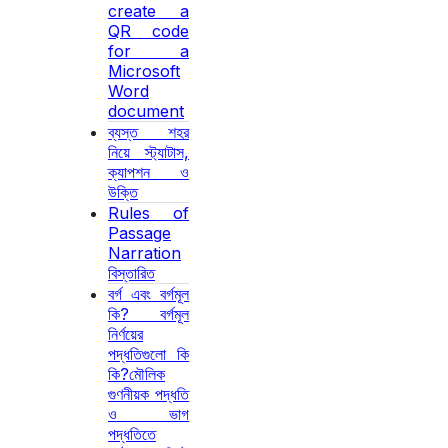
create a
QR code
for a
Microsoft
Word
document
ব্যস্ত শহর
নিয়ে স্ট্যাটাস,
ক্যাপশন ও
উক্তি
Rules of
Passage
Narration
বিস্তারিত
বর্গ এবং বর্গমূল
কি? বর্গমূল
নির্ণয়ের
পদ্ধতিগুলো কি
কি?মৌলিক
গুণনীয়ক পদ্ধতি
ও ভাগ
পদ্ধতিতে