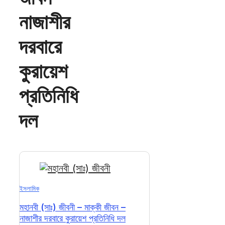
নাজাশীর
দরবারে
কুরায়েশ
প্রতিনিধি
দল
ইসলামিক
মহানবী (সাঃ) জীবনী – মাক্কী জীবন –
নাজাশীর দরবারে কুরায়েশ প্রতিনিধি দল