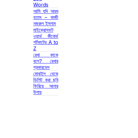
Words
আমি যদি আরব
হতাম – কাজী
নজরুল ইসলাম
মাইক্রোসফট
ওয়ার্ড কীবোর্ড
শর্টকাটের A to
Z
রেখা কাকে
বলে? রেখার
প্রকারভেদ
মোবাইল থেকে
ডিলিট করা ছবি
ফিরিয়ে আনার
উপায়