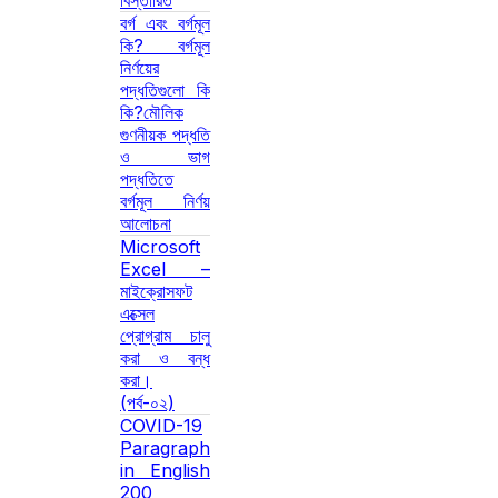
বিস্তারিত
বর্গ এবং বর্গমূল
কি? বর্গমূল
নির্ণয়ের
পদ্ধতিগুলো কি
কি?মৌলিক
গুণনীয়ক পদ্ধতি
ও ভাগ
পদ্ধতিতে
বর্গমূল নির্ণয়
আলোচনা
Microsoft
Excel –
মাইক্রোসফট
এক্সেল
প্রোগ্রাম চালু
করা ও বন্ধ
করা।
(পর্ব-০২)
COVID-19
Paragraph
in English
200